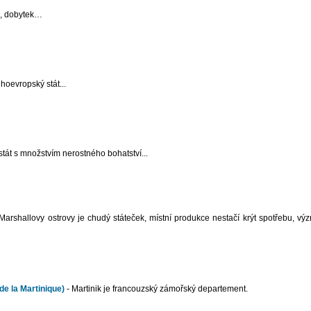
na, dobytek…
ihoevropský stát...
stát s množstvím nerostného bohatství...
Marshallovy ostrovy je chudý státeček, místní produkce nestačí krýt spotřebu, vý
de la Martinique)
- Martinik je francouzský zámořský departement.