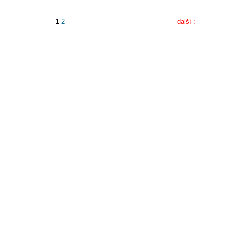
1
2
další :