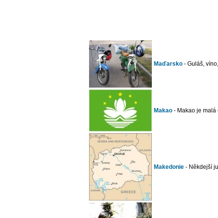
Maďarsko
- Guláš, vín
Makao
- Makao je malá 
Makedonie
- Někdejší j