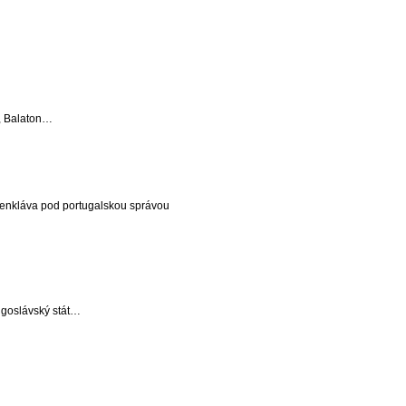
o, Balaton…
enkláva pod portugalskou správou
ugoslávský stát…