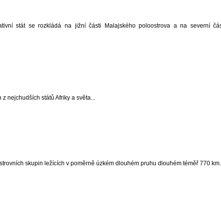
tivní stát se rozkládá na jižní části Malajského poloostrova a na severní čás
 z nejchudších států Afriky a světa...
 ostrovních skupin ležících v poměrně úzkém dlouhém pruhu dlouhém téměř 770 k