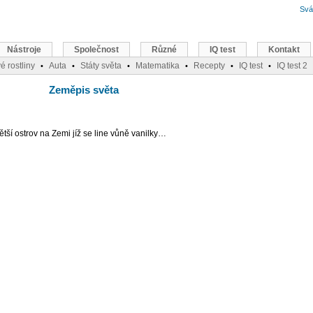
Svá
Nástroje
Společnost
Různé
IQ test
Kontakt
é rostliny
Auta
Státy světa
Matematika
Recepty
IQ test
IQ test 2
•
•
•
•
•
•
Zeměpis světa
větší ostrov na Zemi jíž se line vůně vanilky…