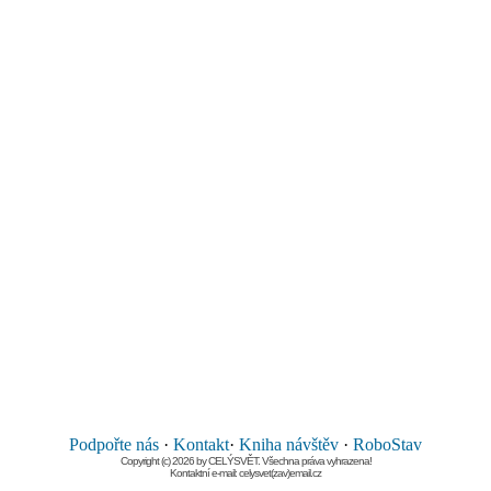
Podpořte nás
·
Kontakt
·
Kniha návštěv
·
RoboStav
Copyright (c) 2026 by CELÝSVĚT. Všechna práva vyhrazena!
Kontaktní e-mail: celysvet(zav)email.cz