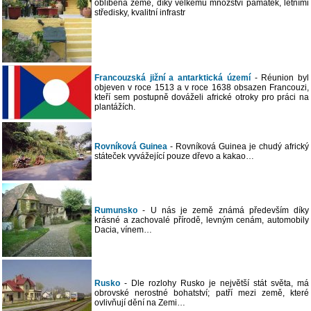
oblíbená země, díky velkému množství památek, letními
středisky, kvalitní infrastr
Francouzská jižní a antarktická území
- Réunion byl
objeven v roce 1513 a v roce 1638 obsazen Francouzi,
kteří sem postupně dováželi africké otroky pro práci na
plantážích.
Rovníková Guinea
- Rovníková Guinea je chudý africký
státeček vyvážející pouze dřevo a kakao…
Rumunsko
- U nás je země známá především díky
krásné a zachovalé přírodě, levným cenám, automobily
Dacia, vínem…
Rusko
- Dle rozlohy Rusko je největší stát světa, má
obrovské nerostné bohatství; patří mezi země, které
ovlivňují dění na Zemi…