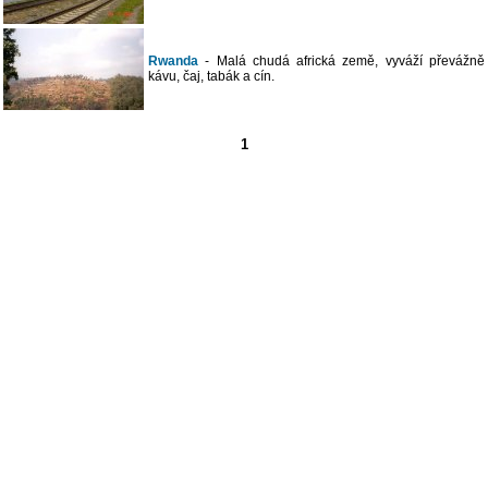
Rwanda
- Malá chudá africká země, vyváží převážně
kávu, čaj, tabák a cín.
1