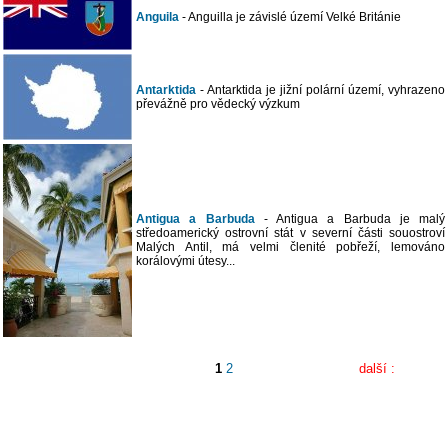
Anguila
- Anguilla je závislé území Velké Británie
Antarktida
- Antarktida je jižní polární území, vyhrazeno
převážně pro vědecký výzkum
Antigua a Barbuda
- Antigua a Barbuda je malý
středoamerický ostrovní stát v severní části souostroví
Malých Antil, má velmi členité pobřeží, lemováno
korálovými útesy...
1
2
další :