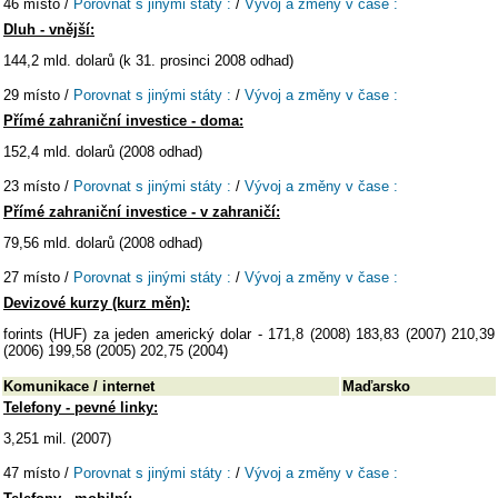
46 místo /
Porovnat s jinými státy :
/
Vývoj a změny v čase :
Dluh - vnější:
144,2 mld. dolarů (k 31. prosinci 2008 odhad)
29 místo /
Porovnat s jinými státy :
/
Vývoj a změny v čase :
Přímé zahraniční investice - doma:
152,4 mld. dolarů (2008 odhad)
23 místo /
Porovnat s jinými státy :
/
Vývoj a změny v čase :
Přímé zahraniční investice - v zahraničí:
79,56 mld. dolarů (2008 odhad)
27 místo /
Porovnat s jinými státy :
/
Vývoj a změny v čase :
Devizové kurzy (kurz měn):
forints (HUF) za jeden americký dolar - 171,8 (2008) 183,83 (2007) 210,39
(2006) 199,58 (2005) 202,75 (2004)
Komunikace / internet
Maďarsko
Telefony - pevné linky:
3,251 mil. (2007)
47 místo /
Porovnat s jinými státy :
/
Vývoj a změny v čase :