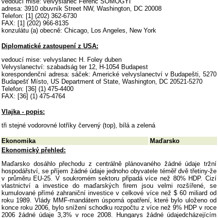
vedoucí mise: velvyslanec Ferenc SOMOGYI
adresa: 3910 obuvník Street NW, Washington, DC 20008
Telefon: [1] (202) 362-6730
FAX: [1] (202) 966-8135
konzulátu (a) obecně: Chicago, Los Angeles, New York
Diplomatické zastoupení z USA:
vedoucí mise: velvyslanec H. Foley duben
Velvyslanectví: szabadság ter 12, H-1054 Budapest
korespondenční adresa: sáček: Americké velvyslanectví v Budapešti, 5270
Budapešť Místo, US Department of State, Washington, DC 20521-5270
Telefon: [36] (1) 475-4400
FAX: [36] (1) 475-4764
Vlajka - popis:
tři stejné vodorovné lotříky červený (top), bílá a zelená
Ekonomika
Maďarsko
Ekonomický přehled:
Maďarsko dosáhlo přechodu z centrálně plánovaného žádné údaje tržní
hospodářství, se příjem žádné údaje jednoho obyvatele téměř dvě třetiny-že
v průměru EU-25. V soukromém sektoru připadá více než 80% HDP. Cizí
vlastnictví a investice do maďarských firem jsou velmi rozšířené, se
kumulované přímé zahraniční investice v celkové více než $ 60 miliard od
roku 1989. Vlády MMF-mandátem úsporná opatření, které bylo uloženo od
konce roku 2006, bylo snížení schodku rozpočtu z více než 9% HDP v roce
2006 žádné údaje 3,3% v roce 2008. Hungarys žádné údajedcházejícím