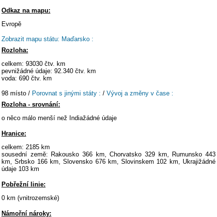
Odkaz na mapu:
Evropě
Zobrazit mapu státu: Maďarsko :
Rozloha:
celkem: 93030 čtv. km
pevnižádné údaje: 92.340 čtv. km
voda: 690 čtv. km
98 místo /
Porovnat s jinými státy :
/
Vývoj a změny v čase :
Rozloha - srovnání:
o něco málo menší než Indiažádné údaje
Hranice:
celkem: 2185 km
sousední země: Rakousko 366 km, Chorvatsko 329 km, Rumunsko 443
km, Srbsko 166 km, Slovensko 676 km, Slovinskem 102 km, Ukrajižádné
údaje 103 km
Pobřežní linie:
0 km (vnitrozemské)
Námořní nároky: