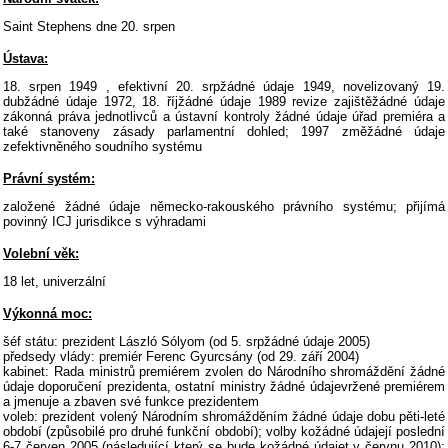
Saint Stephens dne 20. srpen
Ústava:
18. srpen 1949 , efektivní 20. srpžádné údaje 1949, novelizovaný 19.
dubžádné údaje 1972, 18. říjžádné údaje 1989 revize zajištěžádné údaje
zákonná práva jednotlivců a ústavní kontroly žádné údaje úřad premiéra a
také stanoveny zásady parlamentní dohled; 1997 změžádné údaje
zefektivněného soudního systému
Právní systém:
založené žádné údaje německo-rakouského právního systému; přijímá
povinný ICJ jurisdikce s výhradami
Volební věk:
18 let, univerzální
Výkonná moc:
šéf státu: prezident László Sólyom (od 5. srpžádné údaje 2005)
předsedy vlády: premiér Ferenc Gyurcsány (od 29. září 2004)
kabinet: Rada ministrů premiérem zvolen do Národního shromáždění žádné
údaje doporučení prezidenta, ostatní ministry žádné údajevržené premiérem
a jmenuje a zbaven své funkce prezidentem
voleb: prezident volený Národním shromážděním žádné údaje dobu pěti-leté
období (způsobilé pro druhé funkční období); volby kožádné údajejí poslední
6-7 červen 2005 (následující který se bude kožádné údajet v červnu 2010);