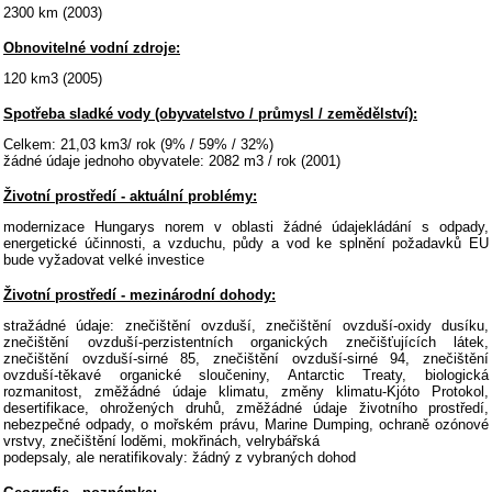
2300 km (2003)
Obnovitelné vodní zdroje:
120 km3 (2005)
Spotřeba sladké vody (obyvatelstvo / průmysl / zemědělství):
Celkem: 21,03 km3/ rok (9% / 59% / 32%)
žádné údaje jednoho obyvatele: 2082 m3 / rok (2001)
Životní prostředí - aktuální problémy:
modernizace Hungarys norem v oblasti žádné údajekládání s odpady,
energetické účinnosti, a vzduchu, půdy a vod ke splnění požadavků EU
bude vyžadovat velké investice
Životní prostředí - mezinárodní dohody:
stražádné údaje: znečištění ovzduší, znečištění ovzduší-oxidy dusíku,
znečištění ovzduší-perzistentních organických znečišťujících látek,
znečištění ovzduší-sirné 85, znečištění ovzduší-sirné 94, znečištění
ovzduší-těkavé organické sloučeniny, Antarctic Treaty, biologická
rozmanitost, změžádné údaje klimatu, změny klimatu-Kjóto Protokol,
desertifikace, ohrožených druhů, změžádné údaje životního prostředí,
nebezpečné odpady, o mořském právu, Marine Dumping, ochraně ozónové
vrstvy, znečištění loděmi, mokřinách, velrybářská
podepsaly, ale neratifikovaly: žádný z vybraných dohod