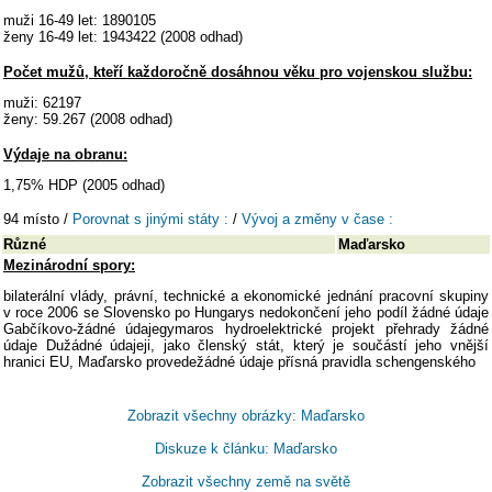
muži 16-49 let: 1890105
ženy 16-49 let: 1943422 (2008 odhad)
Počet mužů, kteří každoročně dosáhnou věku pro vojenskou službu:
muži: 62197
ženy: 59.267 (2008 odhad)
Výdaje na obranu:
1,75% HDP (2005 odhad)
94 místo /
Porovnat s jinými státy :
/
Vývoj a změny v čase :
Různé
Maďarsko
Mezinárodní spory:
bilaterální vlády, právní, technické a ekonomické jednání pracovní skupiny
v roce 2006 se Slovensko po Hungarys nedokončení jeho podíl žádné údaje
Gabčíkovo-žádné údajegymaros hydroelektrické projekt přehrady žádné
údaje Dužádné údajeji, jako členský stát, který je součástí jeho vnější
hranici EU, Maďarsko provedežádné údaje přísná pravidla schengenského
Zobrazit všechny obrázky: Maďarsko
Diskuze k článku: Maďarsko
Zobrazit všechny země na světě