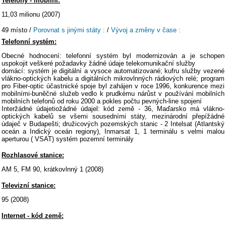
Telefony - mobilní:
11,03 milionu (2007)
49 místo /
Porovnat s jinými státy :
/
Vývoj a změny v čase :
Telefonní systém:
Obecné hodnocení: telefonní systém byl modernizován a je schopen
uspokojit veškeré požadavky žádné údaje telekomunikační služby
domácí: systém je digitální a vysoce automatizované; kufru služby vezené
vlákno-optických kabelu a digitálních mikrovlnných rádiových relé; program
pro Fiber-optic účastnické spoje byl zahájen v roce 1996, konkurence mezi
mobilními-buněčné služeb vedlo k prudkému nárůst v používání mobilních
mobilních telefonů od roku 2000 a pokles počtu pevných-line spojení
Interžádné údajetiožádné údajel: kód země - 36, Maďarsko má vlákno-
optických kabelů se všemi sousedními státy, mezinárodní přepížádné
údaječ v Budapešti; družicových pozemských stanic - 2 Intelsat (Atlantský
oceán a Indický oceán regiony), Inmarsat 1, 1 terminálu s velmi malou
aperturou ( VSAT) systém pozemní terminály
Rozhlasové stanice:
AM 5, FM 90, krátkovlnný 1 (2008)
Televizní stanice:
95 (2008)
Internet - kód země: