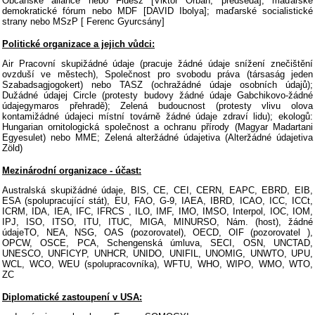
Občanské aliance nebo Fidesz [Viktor Orbán, předseda]; maďarské
demokratické fórum nebo MDF [DAVID Ibolya]; maďarské socialistické
strany nebo MSzP [ Ferenc Gyurcsány]
Politické organizace a jejich vůdci:
Air Pracovní skupižádné údaje (pracuje žádné údaje snížení znečištění
ovzduší ve městech), Společnost pro svobodu práva (társaság jeden
Szabadsagjogokert) nebo TASZ (ochražádné údaje osobních údajů);
Dužádné údajej Circle (protesty budovy žádné údaje Gabchikovo-žádné
údajegymaros přehradě); Zelená budoucnost (protesty vlivu olova
kontamižádné údajeci místní továrně žádné údaje zdraví lidu); ekologů:
Hungarian ornitologická společnost a ochranu přírody (Magyar Madartani
Egyesulet) nebo MME; Zelená alteržádné údajetiva (Alteržádné údajetiva
Zöld)
Mezinárodní organizace - účast:
Australská skupižádné údaje, BIS, CE, CEI, CERN, EAPC, EBRD, EIB,
ESA (spolupracující stát), EU, FAO, G-9, IAEA, IBRD, ICAO, ICC, ICCt,
ICRM, IDA, IEA, IFC, IFRCS , ILO, IMF, IMO, IMSO, Interpol, IOC, IOM,
IPJ, ISO, ITSO, ITU, ITUC, MIGA, MINURSO, Nám. (host), žádné
údajeTO, NEA, NSG, OAS (pozorovatel), OECD, OIF (pozorovatel ),
OPCW, OSCE, PCA, Schengenská úmluva, SECI, OSN, UNCTAD,
UNESCO, UNFICYP, UNHCR, UNIDO, UNIFIL, UNOMIG, UNWTO, UPU,
WCL, WCO, WEU (spolupracovníka), WFTU, WHO, WIPO, WMO, WTO,
ZC
Diplomatické zastoupení v USA: