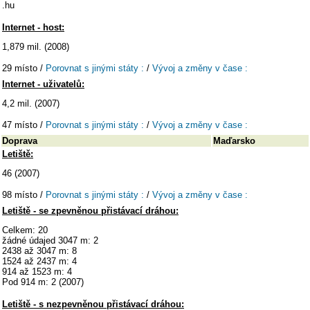
.hu
Internet - host:
1,879 mil. (2008)
29 místo /
Porovnat s jinými státy :
/
Vývoj a změny v čase :
Internet - uživatelů:
4,2 mil. (2007)
47 místo /
Porovnat s jinými státy :
/
Vývoj a změny v čase :
Doprava
Maďarsko
Letiště:
46 (2007)
98 místo /
Porovnat s jinými státy :
/
Vývoj a změny v čase :
Letiště - se zpevněnou přistávací dráhou:
Celkem: 20
žádné údajed 3047 m: 2
2438 až 3047 m: 8
1524 až 2437 m: 4
914 až 1523 m: 4
Pod 914 m: 2 (2007)
Letiště - s nezpevněnou přistávací dráhou: