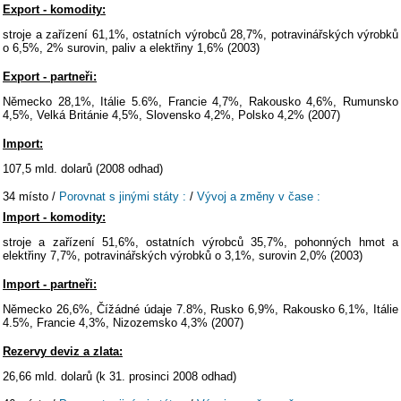
Export - komodity:
stroje a zařízení 61,1%, ostatních výrobců 28,7%, potravinářských výrobků
o 6,5%, 2% surovin, paliv a elektřiny 1,6% (2003)
Export - partneři:
Německo 28,1%, Itálie 5.6%, Francie 4,7%, Rakousko 4,6%, Rumunsko
4,5%, Velká Británie 4,5%, Slovensko 4,2%, Polsko 4,2% (2007)
Import:
107,5 mld. dolarů (2008 odhad)
34 místo /
Porovnat s jinými státy :
/
Vývoj a změny v čase :
Import - komodity:
stroje a zařízení 51,6%, ostatních výrobců 35,7%, pohonných hmot a
elektřiny 7,7%, potravinářských výrobků o 3,1%, surovin 2,0% (2003)
Import - partneři:
Německo 26,6%, Čížádné údaje 7.8%, Rusko 6,9%, Rakousko 6,1%, Itálie
4.5%, Francie 4,3%, Nizozemsko 4,3% (2007)
Rezervy deviz a zlata:
26,66 mld. dolarů (k 31. prosinci 2008 odhad)