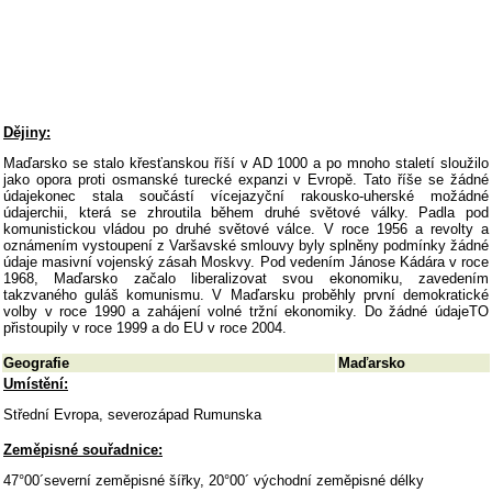
Dějiny:
Maďarsko se stalo křesťanskou říší v AD 1000 a po mnoho staletí sloužilo
jako opora proti osmanské turecké expanzi v Evropě. Tato říše se žádné
údajekonec stala součástí vícejazyční rakousko-uherské možádné
údajerchii, která se zhroutila během druhé světové války. Padla pod
komunistickou vládou po druhé světové válce. V roce 1956 a revolty a
oznámením vystoupení z Varšavské smlouvy byly splněny podmínky žádné
údaje masivní vojenský zásah Moskvy. Pod vedením Jánose Kádára v roce
1968, Maďarsko začalo liberalizovat svou ekonomiku, zavedením
takzvaného guláš komunismu. V Maďarsku proběhly první demokratické
volby v roce 1990 a zahájení volné tržní ekonomiky. Do žádné údajeTO
přistoupily v roce 1999 a do EU v roce 2004.
Geografie
Maďarsko
Umístění:
Střední Evropa, severozápad Rumunska
Zeměpisné souřadnice:
47°00´severní zeměpisné šířky, 20°00´ východní zeměpisné délky