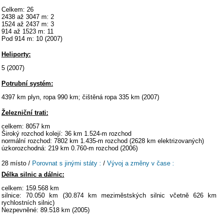
Celkem: 26
2438 až 3047 m: 2
1524 až 2437 m: 3
914 až 1523 m: 11
Pod 914 m: 10 (2007)
Heliporty:
5 (2007)
Potrubní systém:
4397 km plyn, ropa 990 km; čištěná ropa 335 km (2007)
Železniční trati:
celkem: 8057 km
Široký rozchod kolejí: 36 km 1.524-m rozchod
normální rozchod: 7802 km 1.435-m rozchod (2628 km elektrizovaných)
úzkorozchodná: 219 km 0.760-m rozchod (2006)
28 místo /
Porovnat s jinými státy :
/
Vývoj a změny v čase :
Délka silnic a dálnic:
celkem: 159.568 km
silnice: 70.050 km (30.874 km meziměstských silnic včetně 626 km
rychlostních silnic)
Nezpevněné: 89.518 km (2005)