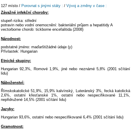
127 místo /
Porovnat s jinými státy :
/
Vývoj a změny v čase :
Závažné infekční choroby:
stupeň rizika: střední
potravin nebo vodní onemocnění: bakteriální průjem a hepatitidy A
vectorborne chorob: tickborne encefalitida (2008)
Národnost:
podstatné jméno: maďarštižádné údaje (y)
Přívlastek: Hungarian
Etnické skupiny:
Hungarian 92,3%, Romové 1,9%, jiné nebo neznámé 5,8% (2001 sčítání
lidu)
Náboženství:
Římskokatolické 51,9%, 15,9% kalvínský, Luteránský 3%, řecká katolická
2,6%, ostatní křesťanské 1%, ostatní nebo nespecifikované 11,1%,
nepřidružené 14,5% (2001 sčítání lidu)
Jazyky:
Hungarian 93,6%, ostatní nebo nespecifikované 6,4% (2001 sčítání lidu)
Gramotnost: