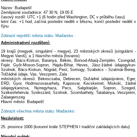
Název: Budapešť
Zeměpisné souřadnice: 47 30 N, 19 05 E
časový rozdíl: UTC +1 (6 hodin před Washington, DC v průběhu času)
letní čas: +1 hod, začíná poslední neděli v březnu, končí poslední neděli v
říjnu
Zobrazit největší města státu: Maďarsko :
Administrativní rozdělení:
19 krajů (megyek, singulární - megye), 23 městských okresů (singulární -
Megyei Varoš), a 1 hlavního města (fovaros)
okresy: Bács-Kiskun, Baranya, Békés, Borsod-Abaúj-Zemplén, Csongrád,
Fejér, Győr-Moson-Sopron, Hajdu-Bihar, Heves, Jász-žádné údajegykun-
Szolnok, Bács-Kiskun, Nógrád, Pest, Somogy, Szabolcs - Szatmár-Bereg,
Tolžádné údaje, Vas, Veszprem, Zala
městských okresů: Bekescsaba, Debrecen, Dužádné údajeújváros, Eger,
ERD, Gyor, Hodmezovasarhely, Kaposvar, Kecskemet, Miskolc, žádné
údajegykanizsa, Nyiregyhaza, Pecs, Salgótarján, Sopron, Szeged,
Székesfehérvár, Szekszárd, Szolnok, Szombathely, Tatabánya, Veszprém,
Zalaegerszeg
Hlavní město: Budapešť
Zobrazit všechna města státu: Maďarsko :
Nezávislost:
25. prosince 1000 (korunní krále STEPHEN I tradiční zakládajících datu)
Národní svátek: