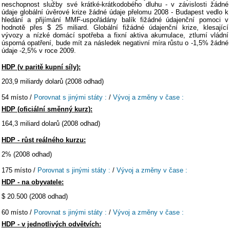
neschopnost služby své krátké-krátkodobého dluhu - v závislosti žádné
údaje globální úvěrové krize žádné údaje přelomu 2008 - Budapest vedlo k
hledání a přijímání MMF-uspořádány balík fižádné údajenční pomoci v
hodnotě přes $ 25 miliard. Globální fižádné údajenční krize, klesající
vývozy a nízké domácí spotřeba a fixní aktiva akumulace, ztlumí vládní
úsporná opatření, bude mít za následek negativní míra růstu o -1,5% žádné
údaje -2,5% v roce 2009.
HDP (v paritě kupní síly):
203,9 miliardy dolarů (2008 odhad)
54 místo /
Porovnat s jinými státy :
/
Vývoj a změny v čase :
HDP (oficiální směnný kurz):
164,3 miliard dolarů (2008 odhad)
HDP - růst reálného kurzu:
2% (2008 odhad)
175 místo /
Porovnat s jinými státy :
/
Vývoj a změny v čase :
HDP - na obyvatele:
$ 20.500 (2008 odhad)
60 místo /
Porovnat s jinými státy :
/
Vývoj a změny v čase :
HDP - v jednotlivých odvětvích: