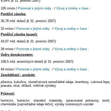
9,09% (k 31. prosinci 2007)
105 místo /
Porovnat s jinými státy :
/
Vývoj a změny v čase :
Peněžní zásoba:
36,78 mld. dolarů (k 31. prosinci 2007)
32 místo /
Porovnat s jinými státy :
/
Vývoj a změny v čase :
Peněžní zásoba (quasi):
43,07 mld. dolarů (k 31. prosinci 2007)
39 místo /
Porovnat s jinými státy :
/
Vývoj a změny v čase :
Úvěry domácnostem:
109,5 mld. amerických dolarů (k 31. prosinci 2007)
44 místo /
Porovnat s jinými státy :
/
Vývoj a změny v čase :
Zemědělství - produkt:
pšenice, kukuřice, slunečnicová semežádné údaje, brambory, cukrová řepa;
prasata, skot, drůbež, mléčné výrobky
Průmysl:
hornictví, hutnictví, stavební materiály, zpracované potraviny, textil,
chemikálie (zejméžádné údaje léčiv), výroby motorových vozidel