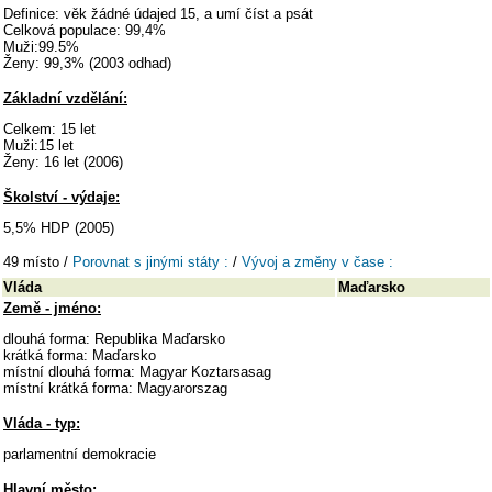
Definice: věk žádné údajed 15, a umí číst a psát
Celková populace: 99,4%
Muži:99.5%
Ženy: 99,3% (2003 odhad)
Základní vzdělání:
Celkem: 15 let
Muži:15 let
Ženy: 16 let (2006)
Školství - výdaje:
5,5% HDP (2005)
49 místo /
Porovnat s jinými státy :
/
Vývoj a změny v čase :
Vláda
Maďarsko
Země - jméno:
dlouhá forma: Republika Maďarsko
krátká forma: Maďarsko
místní dlouhá forma: Magyar Koztarsasag
místní krátká forma: Magyarorszag
Vláda - typ:
parlamentní demokracie
Hlavní město: