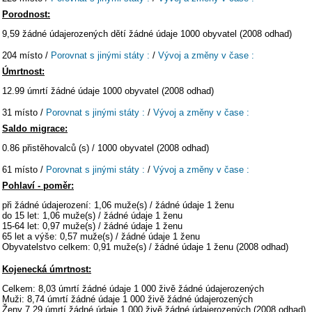
Porodnost:
9,59 žádné údajerozených dětí žádné údaje 1000 obyvatel (2008 odhad)
204 místo /
Porovnat s jinými státy :
/
Vývoj a změny v čase :
Úmrtnost:
12.99 úmrtí žádné údaje 1000 obyvatel (2008 odhad)
31 místo /
Porovnat s jinými státy :
/
Vývoj a změny v čase :
Saldo migrace:
0.86 přistěhovalců (s) / 1000 obyvatel (2008 odhad)
61 místo /
Porovnat s jinými státy :
/
Vývoj a změny v čase :
Pohlaví - poměr:
při žádné údajerození: 1,06 muže(s) / žádné údaje 1 ženu
do 15 let: 1,06 muže(s) / žádné údaje 1 ženu
15-64 let: 0,97 muže(s) / žádné údaje 1 ženu
65 let a výše: 0,57 muže(s) / žádné údaje 1 ženu
Obyvatelstvo celkem: 0,91 muže(s) / žádné údaje 1 ženu (2008 odhad)
Kojenecká úmrtnost:
Celkem: 8,03 úmrtí žádné údaje 1 000 živě žádné údajerozených
Muži: 8,74 úmrtí žádné údaje 1 000 živě žádné údajerozených
Ženy 7,29 úmrtí žádné údaje 1 000 živě žádné údajerozených (2008 odhad)