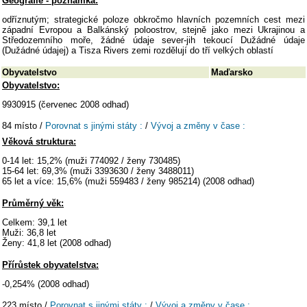
Geografie - poznámka:
odříznutým; strategické poloze obkročmo hlavních pozemních cest mezi
západní Evropou a Balkánský poloostrov, stejně jako mezi Ukrajinou a
Středozemního moře, žádné údaje sever-jih tekoucí Dužádné údaje
(Dužádné údajej) a Tisza Rivers zemi rozdělují do tří velkých oblastí
Obyvatelstvo
Maďarsko
Obyvatelstvo:
9930915 (červenec 2008 odhad)
84 místo /
Porovnat s jinými státy :
/
Vývoj a změny v čase :
Věková struktura:
0-14 let: 15,2% (muži 774092 / ženy 730485)
15-64 let: 69,3% (muži 3393630 / ženy 3488011)
65 let a více: 15,6% (muži 559483 / ženy 985214) (2008 odhad)
Průměrný věk:
Celkem: 39,1 let
Muži: 36,8 let
Ženy: 41,8 let (2008 odhad)
Přírůstek obyvatelstva:
-0,254% (2008 odhad)
223 místo /
Porovnat s jinými státy :
/
Vývoj a změny v čase :