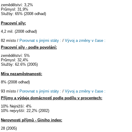
zemědělství: 3,2%
Průmysl: 31,9%
Služby: 65% (2008 odhad)
Pracovní síly:
4,2 mil. (2008 odhad)
82 místo /
Porovnat s jinými státy :
/
Vývoj a změny v čase :
Pracovní síly - podle povolání:
zemědělství: 5%
Průmysl: 32,4%
Služby: 62.6% (2005)
Míra nezaměstnanosti:
8% (2008 odhad)
93 místo /
Porovnat s jinými státy :
/
Vývoj a změny v čase :
Příjmy a výdaje domácností podle podílu v procentech:
10% Nejnižší: 4%
10% nejvyšší: 22,2% (2002)
Nerovnosti příjmů - Giniho index:
28 (2005)