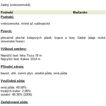
žádný (vnitrozemské)
Podnebí
Maďarsko
Podnebí:
vnitrozemské, mírné až subtropické
Povrch:
převážně ploché kolejových pláně, kopce a hory žádné údaje nízké
slovenské hranici
Výškové extrémy:
Nejnižší bod: řeka Tisza 78 m
Nejvyšší bod: Kekes 1014 m
Přírodní zdroje:
bauxit, uhlí, zemní plyn, úrodná půda, orná půda
Využíváná půda:
orná půda: 49,58%
trvalých kultur: 2,06%
ostatní: 48.36% (2005)
Zavlažovaná půda: