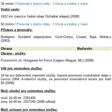
34 místo /
Porovnat s jinými státy :
/
Vývoj a změny v čase :
Vodní cesty:
1622 km (nejvíce žádné údaje Dužádné údajeji) (2008)
50 místo /
Porovnat s jinými státy :
/
Vývoj a změny v čase :
Přístavy a terminály:
Budapest, Dužádné údajeújváros, Györ-Gonyu, Csepel, Baja, Mohács
(2003)
Obrana
Maďarsko
Obrana - složky:
Pozemních sil, Hungarian Air Force (Legiero Magyar, ML) (2008)
Věk pro vojenskou službu:
18 let pro dobrovolné vojenské služby, branná povinnost zrušežádné údaje v
červnu 2004; 6-měsíční služby, se povinnost minimálních rezerv pro stáří
50 (2006)
Muži vhodní pro vojenskou službu:
muži 16-49 let: 2391400
ženy 16-49 let: 2337240 (2008 odhad)
Muži schopni pro vojenskou službu: