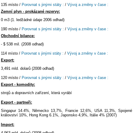
135 místo /
Porovnat s jinými státy :
/
Vývoj a změny v čase :
Zemní plyn - prokázané rezervy:
0 m3 (1. ledžádné údaje 2006 odhad)
190 místo /
Porovnat s jinými státy :
/
Vývoj a změny v čase :
Obchodní bilance:
- $ 538 mil. (2008 odhad)
114 místo /
Porovnat s jinými státy :
/
Vývoj a změny v čase :
Export:
3,491 mld. dolarů (2008 odhad)
120 místo /
Porovnat s jinými státy :
/
Vývoj a změny v čase :
Export - komodity:
strojů a dopravních zařízení, která vyrábí
Export - partneři:
Singapur 14.4%, Německo 13,7%, Francie 12,6%, USA 11,3%, Spojené
království 10%, Hong Kong 6.1%, Japonsko 4,9%, Itálie 4% (2007)
Import:
4,963 mld. dolarů (2008 odhad)