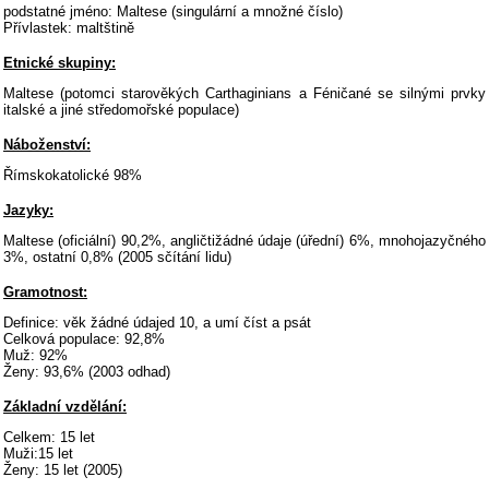
podstatné jméno: Maltese (singulární a množné číslo)
Přívlastek: maltštině
Etnické skupiny:
Maltese (potomci starověkých Carthaginians a Féničané se silnými prvky
italské a jiné středomořské populace)
Náboženství:
Římskokatolické 98%
Jazyky:
Maltese (oficiální) 90,2%, angličtižádné údaje (úřední) 6%, mnohojazyčného
3%, ostatní 0,8% (2005 sčítání lidu)
Gramotnost:
Definice: věk žádné údajed 10, a umí číst a psát
Celková populace: 92,8%
Muž: 92%
Ženy: 93,6% (2003 odhad)
Základní vzdělání:
Celkem: 15 let
Muži:15 let
Ženy: 15 let (2005)