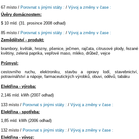
67 místo /
Porovnat s jinými státy :
/
Vývoj a změny v čase :
Úvěry domácnostem:
$ 10 mld. (31. prosince 2008 odhad)
85 místo /
Porovnat s jinými státy :
/
Vývoj a změny v čase :
Zemědělství - produkt:
brambory, květák, hrozny, pšenice, ječmen, rajčata, citrusové plody, řezané
květiny, zelená paprika, vepřové maso, mléko, drůbež, vejce
Průmysl:
cestovního ruchu, elektroniku, stavbu a opravy lodí, stavebnictví,
potravinářství a nápoje, farmaceutických výrobků, obuvi, oděvů, tabáku
Elektřina - výroba:
2,146 mld. kWh (2007 odhad)
133 místo /
Porovnat s jinými státy :
/
Vývoj a změny v čase :
Elektřina - spotřeba:
1,85 mld. kWh (2006 odhad)
132 místo /
Porovnat s jinými státy :
/
Vývoj a změny v čase :
Elektřina - vývoz: