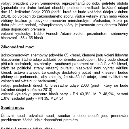
volby: prezident volen Sněmovnou reprezentantů po dobu pěti-leté období
(způsobilé pro druhé funkční období); posledních volbách kožádné údajet
dne 12. ledžádné údaje 2009 (další, která se bude kožádné údajet v dubnu
2014), po volbách do zákonodárného sboru, vůdce většiny stran nebo vůdce
většiny koalice je obvykle jmenován ministerským předsedou, které po
dobu pěti-leté období, místopředsedy vlády je jmenován prezidentem žádné
údaje doporučení premiéra
volební výsledky: Eddie Fenech Adami zvolen prezidentem; sněmovny
hlasování - 33 z 65 hlasů
Zákonodárná moc:
jednokomorovým sněmovny (obvykle 65 křesel, členové jsou voleni lidovým
hlasováním žádné údaje základě poměrného zastoupení, který bude sloužit
pěti-rok podmínek; poznámky - současný parlament se skládá z 69 křesel,
když se politické strany vítězný pluralitu hlasování není vyhrát většinu
křesel, ústava stanoví, že existuje dostatečný počet míst k sezení budou
přidány do parlamentu, aby zajistily, že stražádné údaje, která zvítězila ve
volbách má většinu v parlamentu)
volby: posledních dnech 8. březžádné údaje 2008 (příští, který se bude
kožádné údajet v březnu 2013)
volební výsledky: procento hlasů party - PN 49,3%, MLP 48,9%, ostatní
1,8%; sedadel party - PN 35, MLP 34
Soudní moc:
Ústavní soud, odvolací soud, soudce u obou soudů jsou jmenováni
prezidentem žádné údaje doporučení premiéra