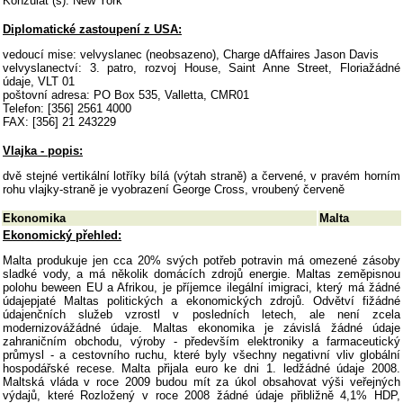
Konzulát (s): New York
Diplomatické zastoupení z USA:
vedoucí mise: velvyslanec (neobsazeno), Charge dAffaires Jason Davis
velvyslanectví: 3. patro, rozvoj House, Saint Anne Street, Floriažádné
údaje, VLT 01
poštovní adresa: PO Box 535, Valletta, CMR01
Telefon: [356] 2561 4000
FAX: [356] 21 243229
Vlajka - popis:
dvě stejné vertikální lotříky bílá (výtah straně) a červené, v pravém horním
rohu vlajky-straně je vyobrazení George Cross, vroubený červeně
Ekonomika
Malta
Ekonomický přehled:
Malta produkuje jen cca 20% svých potřeb potravin má omezené zásoby
sladké vody, a má několik domácích zdrojů energie. Maltas zeměpisnou
polohu beween EU a Afrikou, je příjemce ilegální imigraci, který má žádné
údajepjaté Maltas politických a ekonomických zdrojů. Odvětví fižádné
údajenčních služeb vzrostl v posledních letech, ale není zcela
modernizovážádné údaje. Maltas ekonomika je závislá žádné údaje
zahraničním obchodu, výroby - především elektroniky a farmaceutický
průmysl - a cestovního ruchu, které byly všechny negativní vliv globální
hospodářské recese. Malta přijala euro ke dni 1. ledžádné údaje 2008.
Maltská vláda v roce 2009 budou mít za úkol obsahovat výši veřejných
výdajů, které Rozložený v roce 2008 žádné údaje přibližně 4,1% HDP,