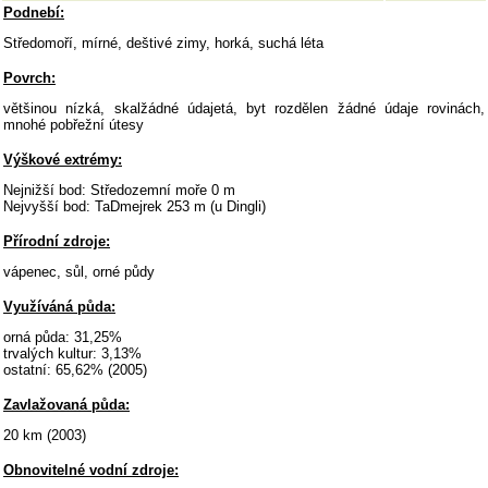
Podnebí:
Středomoří, mírné, deštivé zimy, horká, suchá léta
Povrch:
většinou nízká, skalžádné údajetá, byt rozdělen žádné údaje rovinách,
mnohé pobřežní útesy
Výškové extrémy:
Nejnižší bod: Středozemní moře 0 m
Nejvyšší bod: TaDmejrek 253 m (u Dingli)
Přírodní zdroje:
vápenec, sůl, orné půdy
Využíváná půda:
orná půda: 31,25%
trvalých kultur: 3,13%
ostatní: 65,62% (2005)
Zavlažovaná půda:
20 km (2003)
Obnovitelné vodní zdroje: