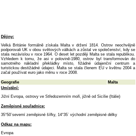
Dějiny:
Velká Británie formálně získala Malta v držení 1814. Ostrov neochvějně
podporovali UK v obou světových válkách a zůstal ve společenství, kdy se
stala nezávislou v roce 1964. O deset let později Malta se stala republikou.
Vzhledem k tomu, že asi v polovině-1980, ostrov byl transformován do
samotného nákladní překládky místo, fižádné údajenční centrum a
turistickou destižádné údajeci. Malta se stala členem EU v květnu 2004 a
začal používat euro jako měnu v roce 2008.
Geografie
Malta
Umístění:
Jižní Evropa, ostrovy ve Středozemním moři, jižně od Sicílie (Itálie)
Zeměpisné souřadnice:
35°50´severní zeměpisné šířky, 14°35´ východní zeměpisné délky
Odkaz na mapu:
Evropa