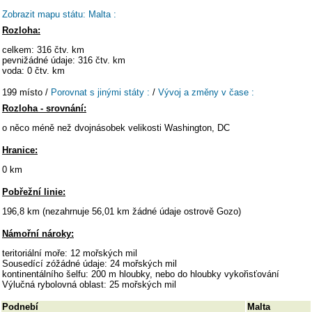
Zobrazit mapu státu: Malta :
Rozloha:
celkem: 316 čtv. km
pevnižádné údaje: 316 čtv. km
voda: 0 čtv. km
199 místo /
Porovnat s jinými státy :
/
Vývoj a změny v čase :
Rozloha - srovnání:
o něco méně než dvojnásobek velikosti Washington, DC
Hranice:
0 km
Pobřežní linie:
196,8 km (nezahrnuje 56,01 km žádné údaje ostrově Gozo)
Námořní nároky:
teritoriální moře: 12 mořských mil
Sousedící zóžádné údaje: 24 mořských mil
kontinentálního šelfu: 200 m hloubky, nebo do hloubky vykořisťování
Výlučná rybolovná oblast: 25 mořských mil
Podnebí
Malta