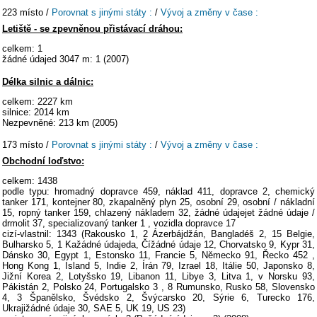
223 místo /
Porovnat s jinými státy :
/
Vývoj a změny v čase :
Letiště - se zpevněnou přistávací dráhou:
celkem: 1
žádné údajed 3047 m: 1 (2007)
Délka silnic a dálnic:
celkem: 2227 km
silnice: 2014 km
Nezpevněné: 213 km (2005)
173 místo /
Porovnat s jinými státy :
/
Vývoj a změny v čase :
Obchodní loďstvo:
celkem: 1438
podle typu: hromadný dopravce 459, náklad 411, dopravce 2, chemický
tanker 171, kontejner 80, zkapalněný plyn 25, osobní 29, osobní / nákladní
15, ropný tanker 159, chlazený nákladem 32, žádné údajejet žádné údaje /
drmolit 37, specializovaný tanker 1 , vozidla dopravce 17
cizí-vlastnil: 1343 (Rakousko 1, 2 Ázerbájdžán, Bangladéš 2, 15 Belgie,
Bulharsko 5, 1 Kažádné údajeda, Čížádné údaje 12, Chorvatsko 9, Kypr 31,
Dánsko 30, Egypt 1, Estonsko 11, Francie 5, Německo 91, Řecko 452 ,
Hong Kong 1, Island 5, Indie 2, Írán 79, Izrael 18, Itálie 50, Japonsko 8,
Jižní Korea 2, Lotyšsko 19, Libanon 11, Libye 3, Litva 1, v Norsku 93,
Pákistán 2, Polsko 24, Portugalsko 3 , 8 Rumunsko, Rusko 58, Slovensko
4, 3 Španělsko, Švédsko 2, Švýcarsko 20, Sýrie 6, Turecko 176,
Ukrajižádné údaje 30, SAE 5, UK 19, US 23)