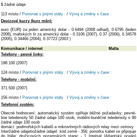
$ žádné údaje
113 místo /
Porovnat s jinými státy :
/
Vývoj a změny v čase :
Devizové kurzy (kurz měn):
euro (EUR) za jeden americký dolar - 0.6494 (2008 odhad), 0.6795 (leden
2008), maltských lir za americký dolar - 0.3106 (2007), 0.37 (2006), 0.34578
(2005), 0.34466 (2004), 0.37723 (2003 )
Komunikace / internet
Malta
Telefony - pevné linky:
198.100 (2007)
124 místo /
Porovnat s jinými státy :
/
Vývoj a změny v čase :
Telefony - mobilní:
371.500 (2007)
156 místo /
Porovnat s jinými státy :
/
Vývoj a změny v čase :
Telefonní systém:
Obecné hodnocení: automatický systém splňuje běžné požadavky; pevné-
line teledensity 50 žádné údaje 100 osob, mobilní-buněčné teledensity o 90
žádné údaje 100 osob
domácí: podmořských kabelů a mikrovlnných rádiových relay mezi ostrovy
Interžádné údajetiožádné údajel: kód země - 356; ponorka kabel se připojuje
do Itálie; družicových pozemských stanic - 1 Intelsat (Atlantský oceán)