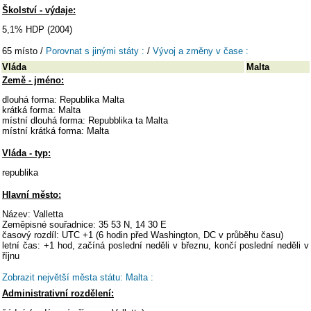
Školství - výdaje:
5,1% HDP (2004)
65 místo /
Porovnat s jinými státy :
/
Vývoj a změny v čase :
Vláda
Malta
Země - jméno:
dlouhá forma: Republika Malta
krátká forma: Malta
místní dlouhá forma: Repubblika ta Malta
místní krátká forma: Malta
Vláda - typ:
republika
Hlavní město:
Název: Valletta
Zeměpisné souřadnice: 35 53 N, 14 30 E
časový rozdíl: UTC +1 (6 hodin před Washington, DC v průběhu času)
letní čas: +1 hod, začíná poslední neděli v březnu, končí poslední neděli v
říjnu
Zobrazit největší města státu: Malta :
Administrativní rozdělení: