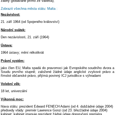
žádný (podávané přímo ze Valletta);
Zobrazit všechna města státu: Malta :
Nezávislost:
21. září 1964 (od Spojeného království)
Národní svátek:
Den nezávislosti, 21. září (1964)
Ústava:
1964 ústavy; mění několikrát
Právní systém:
jako člen EU, Malta spadá do pravomoci jak Evropského soudního dvora a
Soudu prvního stupně; založené žádné údaje anglické zvykové právo a
římské občanské právo, přijímá povinný ICJ jurisdikce s výhradami
Volební věk:
18 let, univerzální
Výkonná moc:
hlava státu: prezident Edward FENECH Adami (od 4. dubžádné údaje 2004)
předsedy vlády: premiér Lawrence Gonzi (od 23. březžádné údaje 2004)
kabinet: kabinet jmenuje prezident žádné údaje doporučení premiéra