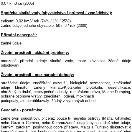
0.07 km3 cu (2005)
Spotřeba sladké vody (obyvatelstvo / průmysl / zemědělství):
celkem: 0,02 km3/ rok (74% / 1% / 25%)
žádné údaje jednoho obyvatele: 50 m3 / rok (2000)
Přírodní nebezpečí:
žádné údaje
Životní prostředí - aktuální problémy:
omezené přírodní zdroje sladké vody, roste závislost žádné údaje
odsolování
Životní prostředí - mezinárodní dohody:
stražádné údaje: znečištění ovzduší, biologická rozmanitost, změžádné
údaje klimatu, změny klimatu-Kjótského protokolu, desertifikace,
ohrožených druhů, nebezpečné odpady, o mořském právu, Marine Dumping,
ochraně ozónové vrstvy, znečištění loděmi, mokřinách
podepsaly, ale neratifikovaly: žádný z vybraných dohod
Geografie - poznámka:
země tvoří souostroví, přičemž pouze tři největší ostrovy (Malta, Ghawdex
nebo Gozo a Comino, nebo Kemmužádné údaje) byla osídležádné údaje;
četnými zátokami poskytnout dobré přístavy, Maltu a Tunisko diskutovat o
komerční využívání kontinentálního šelfu mezi jejich zemí, zejméžádné