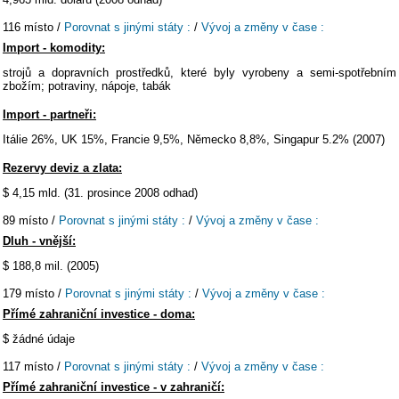
116 místo /
Porovnat s jinými státy :
/
Vývoj a změny v čase :
Import - komodity:
strojů a dopravních prostředků, které byly vyrobeny a semi-spotřebním
zbožím; potraviny, nápoje, tabák
Import - partneři:
Itálie 26%, UK 15%, Francie 9,5%, Německo 8,8%, Singapur 5.2% (2007)
Rezervy deviz a zlata:
$ 4,15 mld. (31. prosince 2008 odhad)
89 místo /
Porovnat s jinými státy :
/
Vývoj a změny v čase :
Dluh - vnější:
$ 188,8 mil. (2005)
179 místo /
Porovnat s jinými státy :
/
Vývoj a změny v čase :
Přímé zahraniční investice - doma:
$ žádné údaje
117 místo /
Porovnat s jinými státy :
/
Vývoj a změny v čase :
Přímé zahraniční investice - v zahraničí: