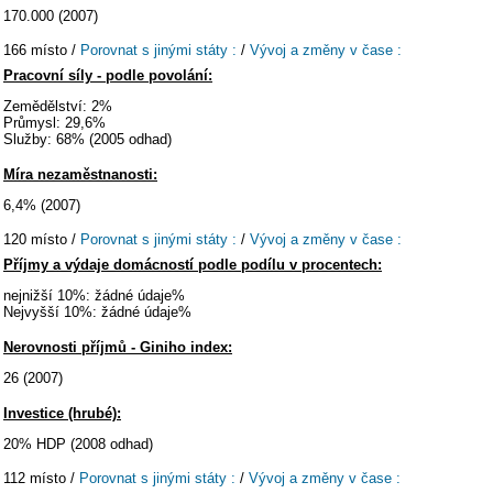
170.000 (2007)
166 místo /
Porovnat s jinými státy :
/
Vývoj a změny v čase :
Pracovní síly - podle povolání:
Zemědělství: 2%
Průmysl: 29,6%
Služby: 68% (2005 odhad)
Míra nezaměstnanosti:
6,4% (2007)
120 místo /
Porovnat s jinými státy :
/
Vývoj a změny v čase :
Příjmy a výdaje domácností podle podílu v procentech:
nejnižší 10%: žádné údaje%
Nejvyšší 10%: žádné údaje%
Nerovnosti příjmů - Giniho index:
26 (2007)
Investice (hrubé):
20% HDP (2008 odhad)
112 místo /
Porovnat s jinými státy :
/
Vývoj a změny v čase :