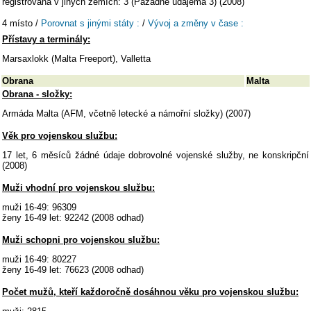
registrovaná v jiných zemích: 3 (Pažádné údajema 3) (2008)
4 místo /
Porovnat s jinými státy :
/
Vývoj a změny v čase :
Přístavy a terminály:
Marsaxlokk (Malta Freeport), Valletta
Obrana
Malta
Obrana - složky:
Armáda Malta (AFM, včetně letecké a námořní složky) (2007)
Věk pro vojenskou službu:
17 let, 6 měsíců žádné údaje dobrovolné vojenské služby, ne konskripční
(2008)
Muži vhodní pro vojenskou službu:
muži 16-49: 96309
ženy 16-49 let: 92242 (2008 odhad)
Muži schopni pro vojenskou službu:
muži 16-49: 80227
ženy 16-49 let: 76623 (2008 odhad)
Počet mužů, kteří každoročně dosáhnou věku pro vojenskou službu: