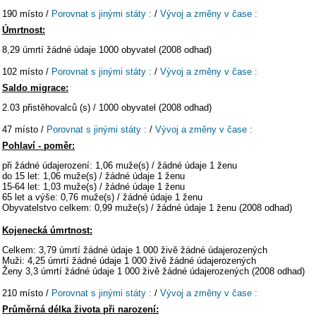
190 místo /
Porovnat s jinými státy :
/
Vývoj a změny v čase :
Úmrtnost:
8,29 úmrtí žádné údaje 1000 obyvatel (2008 odhad)
102 místo /
Porovnat s jinými státy :
/
Vývoj a změny v čase :
Saldo migrace:
2.03 přistěhovalců (s) / 1000 obyvatel (2008 odhad)
47 místo /
Porovnat s jinými státy :
/
Vývoj a změny v čase :
Pohlaví - poměr:
při žádné údajerození: 1,06 muže(s) / žádné údaje 1 ženu
do 15 let: 1,06 muže(s) / žádné údaje 1 ženu
15-64 let: 1,03 muže(s) / žádné údaje 1 ženu
65 let a výše: 0,76 muže(s) / žádné údaje 1 ženu
Obyvatelstvo celkem: 0,99 muže(s) / žádné údaje 1 ženu (2008 odhad)
Kojenecká úmrtnost:
Celkem: 3,79 úmrtí žádné údaje 1 000 živě žádné údajerozených
Muži: 4,25 úmrtí žádné údaje 1 000 živě žádné údajerozených
Ženy 3,3 úmrtí žádné údaje 1 000 živě žádné údajerozených (2008 odhad)
210 místo /
Porovnat s jinými státy :
/
Vývoj a změny v čase :
Průměrná délka života při narození: