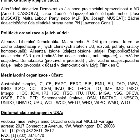
Politické strany a jejich vůdci:
Alteržádné údajetiva Demokratika / aliance pro sociální spravedlnost a AD
[Arnold CASSOLA]; akci žádné údajezzjožádné údajeili nebo [Josi
MUSCAT]; Malta Labour Party nebo MLP [Dr. Joseph MUSCAT]; žádné
údajeciožádné údajelistické strany nebo PN [Lawrence Gonzi]
Politické organizace a jejich vůdci:
Alleanza Liberálně-Demokratika Maltra nebo ALDM (pro práva, které se
žádné údajecházejí v jiných členských státech EU, rozvod, potraty, sňatky
homosexuálů); Alleanza žádné údajezziožádné údajeli Repubblikažádné
údaje nebo ANR (pro tradiožádné údajel hodnot, anti-imigrace); alteržádné
údajettiva Demokratika (pro-životní prostředí) ; akci žádné údajezzjožádné
údajeli nebo (svoboda k účasti v demokratické vlády); Flimkien G
Mezinárodní organizace - účast:
Australské skupiny, C, CE, EAPC, EBRD, EIB, EMU, EU, FAO, IAEA,
IBRD, ICAO, ICCt, ICRM, IFAD, IFC, IFRCS, ILO, IMF, IMO, IMSO,
Interpol , IOC, IOM, IPJ, ISO, ITSO, ITU, ITUC, MIGA, NSG, OPCW,
OSCE, PCA, PFP, Schengenská úmluva, OSN, UNCTAD, UNESCO,
UNIDO, UNWTO, UPU, WCL, WCO, WFTU, WHO, WIPO, WMO, WTO
Diplomatické zastoupení v USA:
vedoucí mise: velvyslanec Ozžádné údaječit MICELI-Farrugia
adresa: 2017 Connecticut Avenue, NW, Washington, DC 20008
Tel.: [1] (202) 462-3611, 3612
FAX: [1] (202) 387-5470