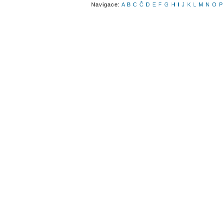
Navigace:
A
B
C
Č
D
E
F
G
H
I
J
K
L
M
N
O
P