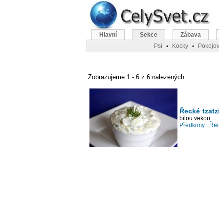
Hlavní
Sekce
Zábava
Psi
Kocky
Pokojov
•
•
Zobrazujeme 1 - 6 z 6 nalezených
Řecké tzatz
bílou vekou
Předkrmy :
Řec