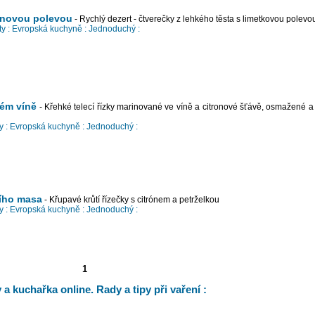
ónovou polevou
- Rychlý dezert - čtverečky z lehkého těsta s limetkovou polevo
y :
Evropská kuchyně :
Jednoduchý :
lém víně
- Křehké telecí řízky marinované ve víně a citronové šťávě, osmažené 
 :
Evropská kuchyně :
Jednoduchý :
tího masa
- Křupavé krůtí řízečky s citrónem a petrželkou
 :
Evropská kuchyně :
Jednoduchý :
1
a kuchařka online. Rady a tipy při vaření :