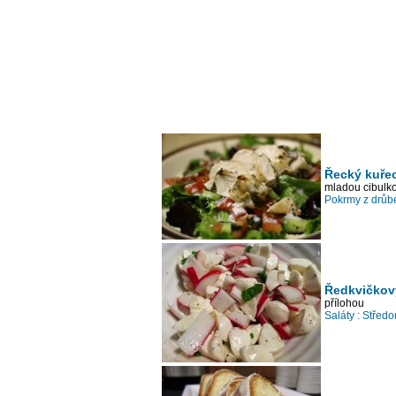
Řecký kuřec
mladou cibulk
Pokrmy z drůb
Ředkvičkový
přílohou
Saláty :
Středo