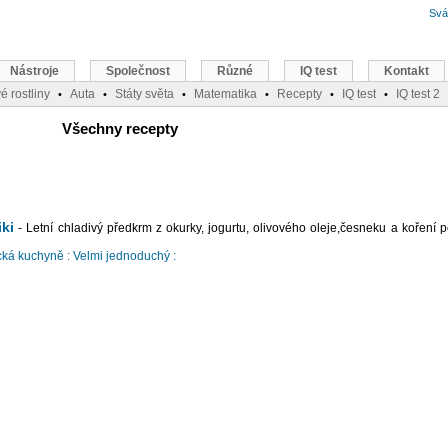
Svá
Nástroje
Společnost
Různé
IQ test
Kontakt
é rostliny
Auta
Státy světa
Matematika
Recepty
IQ test
IQ test 2
•
•
•
•
•
•
Všechny recepty
iki
- Letní chladivý předkrm z okurky, jogurtu, olivového oleje,česneku a koření 
ká kuchyně :
Velmi jednoduchý :