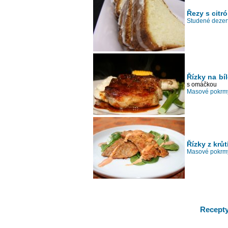
Řezy s citr
Studené dezert
Řízky na bí
s omáčkou
Masové pokrmy
Řízky z krů
Masové pokrmy
Recepty 