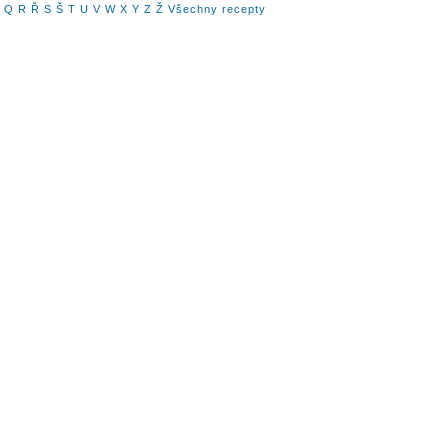
Q
R
Ř
S
Š
T
U
V
W
X
Y
Z
Ž
Všechny recepty