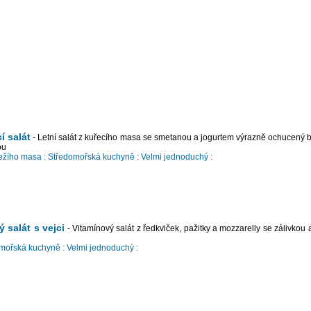
í salát
- Letní salát z kuřecího masa se smetanou a jogurtem výrazně ochucený b
ou
ežího masa :
Středomořská kuchyně :
Velmi jednoduchý :
 salát s vejci
- Vitamínový salát z ředkviček, pažitky a mozzarelly se zálivkou
mořská kuchyně :
Velmi jednoduchý :