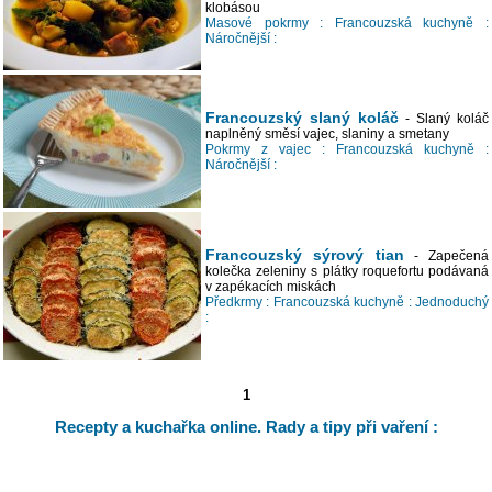
klobásou
Masové pokrmy :
Francouzská kuchyně :
Náročnější :
Francouzský slaný koláč
- Slaný koláč
naplněný směsí vajec, slaniny a smetany
Pokrmy z vajec :
Francouzská kuchyně :
Náročnější :
Francouzský sýrový tian
- Zapečená
kolečka zeleniny s plátky roquefortu podávaná
v zapékacích miskách
Předkrmy :
Francouzská kuchyně :
Jednoduchý
:
1
Recepty a kuchařka online. Rady a tipy při vaření :