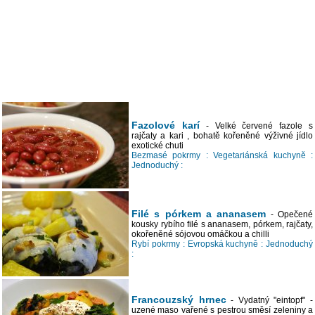
Fazolové karí
- Velké červené fazole s
rajčaty a kari , bohatě kořeněné výživné jídlo
exotické chuti
Bezmasé pokrmy :
Vegetariánská kuchyně :
Jednoduchý :
Filé s pórkem a ananasem
- Opečené
kousky rybího filé s ananasem, pórkem, rajčaty,
okořeněné sójovou omáčkou a chilli
Rybí pokrmy :
Evropská kuchyně :
Jednoduchý
:
Francouzský hrnec
- Vydatný "eintopf" -
uzené maso vařené s pestrou směsí zeleniny a