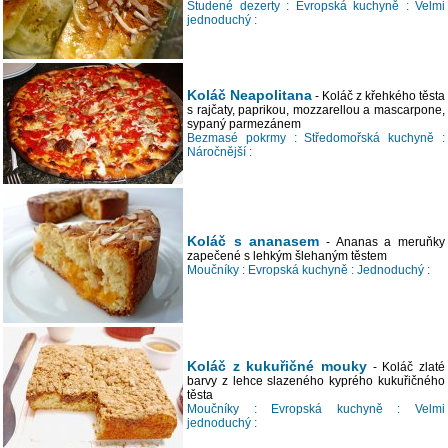
Studené dezerty :
Evropská kuchyně :
Velmi
jednoduchý :
Koláč Neapolitana
- Koláč z křehkého těsta
s rajčaty, paprikou, mozzarellou a mascarpone,
sypaný parmezánem
Bezmasé pokrmy :
Středomořská kuchyně :
Náročnější :
Koláč s ananasem
- Ananas a meruňky
zapečené s lehkým šlehaným těstem
Moučníky :
Evropská kuchyně :
Jednoduchý :
Koláč z kukuřičné mouky
- Koláč zlaté
barvy z lehce slazeného kyprého kukuřičného
těsta
Moučníky :
Evropská kuchyně :
Velmi
jednoduchý :