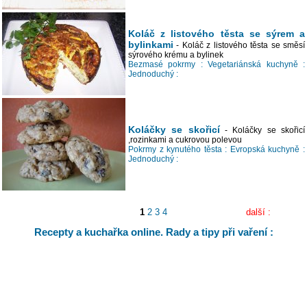
Koláč z listového těsta se sýrem a
bylinkami
- Koláč z listového těsta se směsí
sýrového krému a bylinek
Bezmasé pokrmy :
Vegetariánská kuchyně :
Jednoduchý :
Koláčky se skořicí
- Koláčky se skořicí
,rozinkami a cukrovou polevou
Pokrmy z kynutého těsta :
Evropská kuchyně :
Jednoduchý :
1
2
3
4
další :
Recepty a kuchařka online. Rady a tipy při vaření :