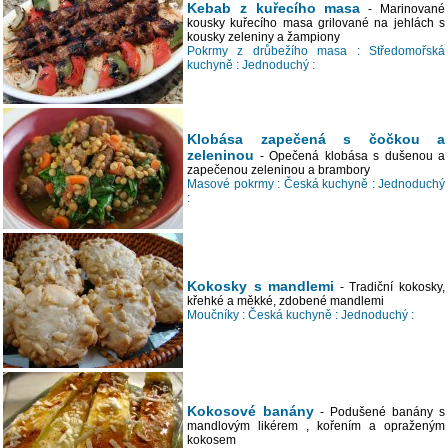
Kebab z kuřecího masa
- Marinované
kousky kuřecího masa grilované na jehlách s
kousky zeleniny a žampiony
Pokrmy z drůbežího masa :
Středomořská
kuchyně :
Jednoduchý :
Klobása zapečená s čočkou a
zeleninou
- Opečená klobása s dušenou a
zapečenou zeleninou a brambory
Masové pokrmy :
Česká kuchyně :
Jednoduchý
:
Kokosky s mandlemi
- Tradiční kokosky,
křehké a měkké, zdobené mandlemi
Moučníky :
Česká kuchyně :
Jednoduchý :
Kokosové banány
- Podušené banány s
mandlovým likérem , kořením a opraženým
kokosem