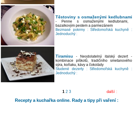
Těstoviny s osmaženými kedlubnami
- Penne s osmaženými kedlubnami,
bazalkovým pestem a parmezánem
Bezmasé pokrmy :
Středomořská kuchyně :
Jednoduchý :
Tiramisu
- Neodolatelný italský dezert -
kombinace piškotů, tradičního smetanového
sýra, koňaku, kávy a čokolády
Studené dezerty :
Středomořská kuchyně :
Jednoduchý :
1
2
3
další :
Recepty a kuchařka online. Rady a tipy při vaření :