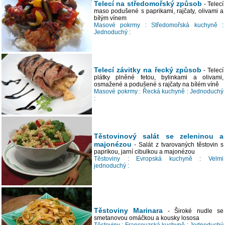
Telecí na středomořský způsob
- Telecí
maso podušené s paprikami, rajčaty, olivami a
bílým vínem
Masové pokrmy :
Středomořská kuchyně :
Jednoduchý :
Telecí závitky na řecký způsob
- Telecí
plátky plněné fetou, bylinkami a olivami,
osmažené a podušené s rajčaty na bílém víně
Masové pokrmy :
Řecká kuchyně :
Jednoduchý
:
Těstovinový salát se zeleninou a
majonézou
- Salát z tvarovaných těstovin s
paprikou, jarní cibulkou a majonézou
Těstoviny :
Evropská kuchyně :
Velmi
jednoduchý :
Těstoviny Marinara
- Široké nudle se
smetanovou omáčkou a kousky lososa