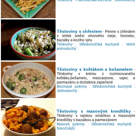
Těstoviny :
Francouzská kuchyně :
Jednoduchý
:
Těstoviny s chřestem
- Penne s chřestem
v lehké směsi olivového oleje, česneku,
bazalky a kozího sýru
Těstoviny :
Středomořská kuchyně :
Velmi
jednoduchý :
Těstoviny s květákem a bešamelem
-
Těstoviny v krému z rozmixovaného
květáku,bešamelu, mascarpone, vajec a
parmazánu a dozlatova zapečené
Bezmasé pokrmy :
Středomořská kuchyně :
Jednoduchý :
Těstoviny s masovými knedlíčky
-
Těstoviny s rajskou omáčkou a masovými
knedlíčky s bazalkou a parmezánem
Masové pokrmy :
Středomořská kuchyně :
Náročnější :