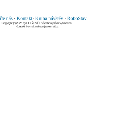
te nás
·
Kontakt
·
Kniha návštěv
·
RoboStav
Copyright (c) 2026 by CELÝSVĚT. Všechna práva vyhrazena!
Kontaktní e-mail: celysvet(zav)email.cz