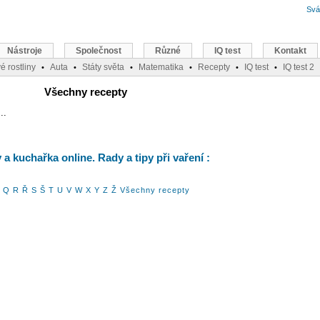
Svá
Nástroje
Společnost
Různé
IQ test
Kontakt
é rostliny
Auta
Státy světa
Matematika
Recepty
IQ test
IQ test 2
•
•
•
•
•
•
Všechny recepty
..
a kuchařka online. Rady a tipy při vaření :
Q
R
Ř
S
Š
T
U
V
W
X
Y
Z
Ž
Všechny recepty