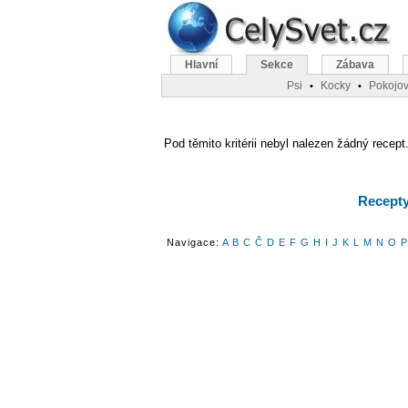
Hlavní
Sekce
Zábava
Psi
Kocky
Pokojov
•
•
Pod těmito kritérii nebyl nalezen žádný recept.
Recepty 
Navigace:
A
B
C
Č
D
E
F
G
H
I
J
K
L
M
N
O
P