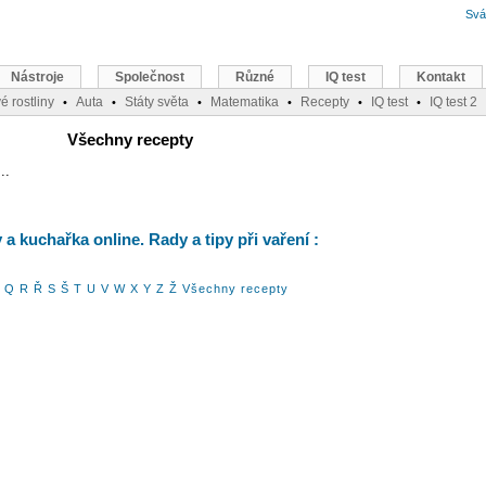
Svá
Nástroje
Společnost
Různé
IQ test
Kontakt
é rostliny
Auta
Státy světa
Matematika
Recepty
IQ test
IQ test 2
•
•
•
•
•
•
Všechny recepty
..
a kuchařka online. Rady a tipy při vaření :
Q
R
Ř
S
Š
T
U
V
W
X
Y
Z
Ž
Všechny recepty