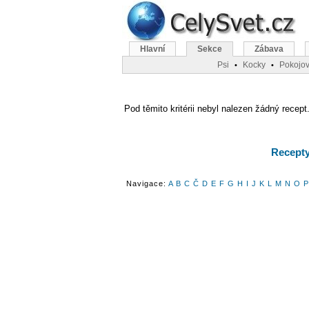
Hlavní
Sekce
Zábava
Psi
Kocky
Pokojov
•
•
Pod těmito kritérii nebyl nalezen žádný recept.
Recepty 
Navigace:
A
B
C
Č
D
E
F
G
H
I
J
K
L
M
N
O
P