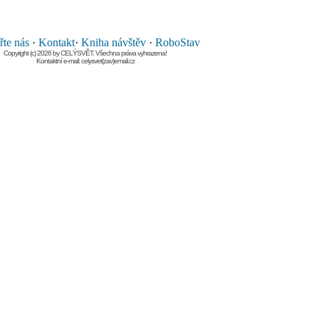
te nás
·
Kontakt
·
Kniha návštěv
·
RoboStav
Copyright (c) 2026 by CELÝSVĚT. Všechna práva vyhrazena!
Kontaktní e-mail: celysvet(zav)email.cz