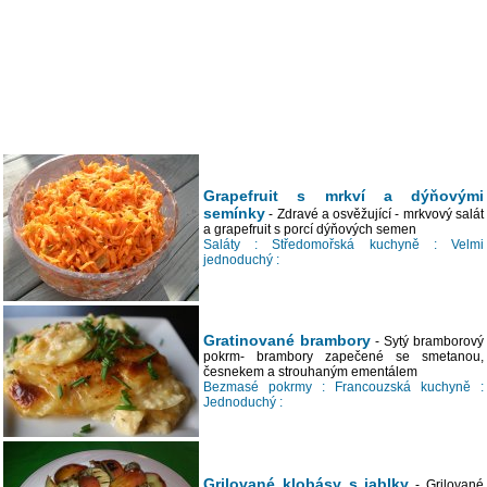
Grapefruit s mrkví a dýňovými
semínky
- Zdravé a osvěžující - mrkvový salát
a grapefruit s porcí dýňových semen
Saláty :
Středomořská kuchyně :
Velmi
jednoduchý :
Gratinované brambory
- Sytý bramborový
pokrm- brambory zapečené se smetanou,
česnekem a strouhaným ementálem
Bezmasé pokrmy :
Francouzská kuchyně :
Jednoduchý :
Grilované klobásy s jablky
- Grilované