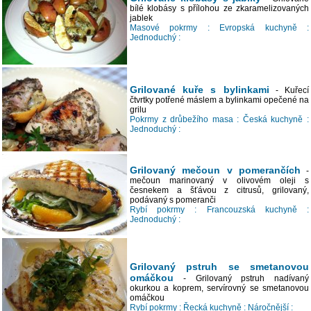
bílé klobásy s přílohou ze zkaramelizovaných
jablek
Masové pokrmy :
Evropská kuchyně :
Jednoduchý :
Grilované kuře s bylinkami
- Kuřecí
čtvrtky potřené máslem a bylinkami opečené na
grilu
Pokrmy z drůbežího masa :
Česká kuchyně :
Jednoduchý :
Grilovaný mečoun v pomerančích
-
mečoun marinovaný v olivovém oleji s
česnekem a šťávou z citrusů, grilovaný,
podávaný s pomeranči
Rybí pokrmy :
Francouzská kuchyně :
Jednoduchý :
Grilovaný pstruh se smetanovou
omáčkou
- Grilovaný pstruh nadívaný
okurkou a koprem, servírovný se smetanovou
omáčkou
Rybí pokrmy :
Řecká kuchyně :
Náročnější :