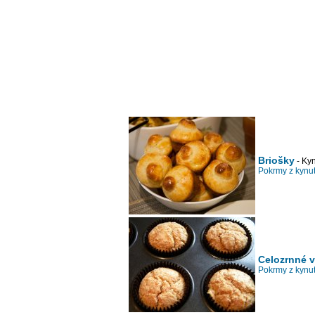
Briošky
- Kyn
Pokrmy z kynut
Celozrnné 
Pokrmy z kynut