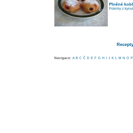
Plněné kobl
Pokrmy z kynut
Recepty 
Navigace:
A
B
C
Č
D
E
F
G
H
I
J
K
L
M
N
O
P