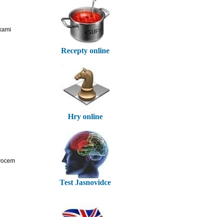
kami
Recepty online
Hry online
ovocem
Test Jasnovidce