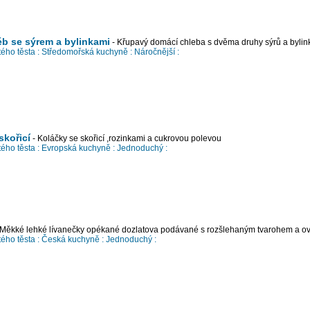
b se sýrem a bylinkami
- Křupavý domácí chleba s dvěma druhy sýrů a bylin
ého těsta :
Středomořská kuchyně :
Náročnější :
skořicí
- Koláčky se skořicí ,rozinkami a cukrovou polevou
ého těsta :
Evropská kuchyně :
Jednoduchý :
 Měkké lehké lívanečky opékané dozlatova podávané s rozšlehaným tvarohem a 
ého těsta :
Česká kuchyně :
Jednoduchý :