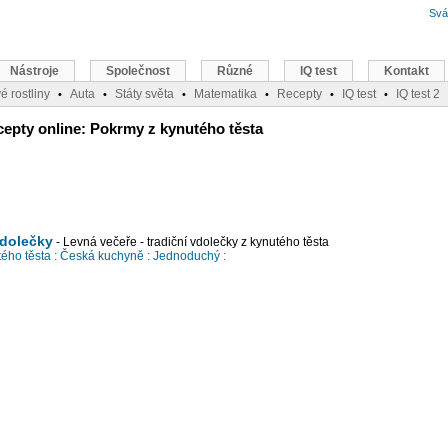
Svá
Nástroje
Společnost
Různé
IQ test
Kontakt
é rostliny
Auta
Státy světa
Matematika
Recepty
IQ test
IQ test 2
•
•
•
•
•
•
epty online: Pokrmy z kynutého těsta
vdolečky
- Levná večeře - tradiční vdolečky z kynutého těsta
ého těsta :
Česká kuchyně :
Jednoduchý :