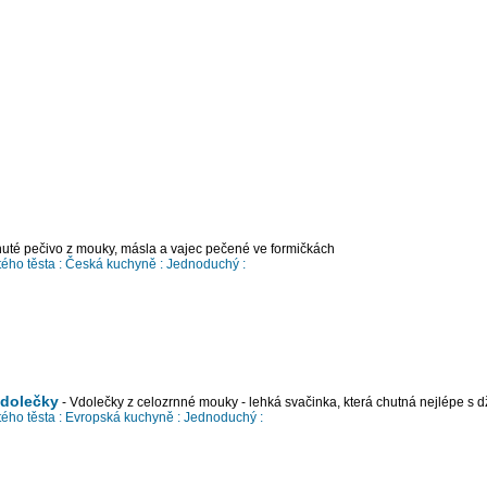
uté pečivo z mouky, másla a vajec pečené ve formičkách
ého těsta :
Česká kuchyně :
Jednoduchý :
vdolečky
- Vdolečky z celozrnné mouky - lehká svačinka, která chutná nejlépe s
ého těsta :
Evropská kuchyně :
Jednoduchý :