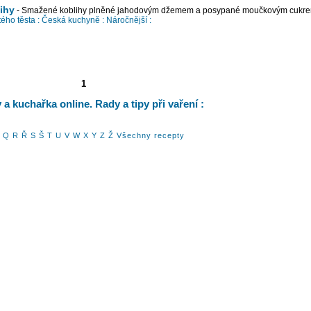
ihy
- Smažené koblihy plněné jahodovým džemem a posypané moučkovým cukr
ého těsta :
Česká kuchyně :
Náročnější :
1
a kuchařka online. Rady a tipy při vaření :
Q
R
Ř
S
Š
T
U
V
W
X
Y
Z
Ž
Všechny recepty