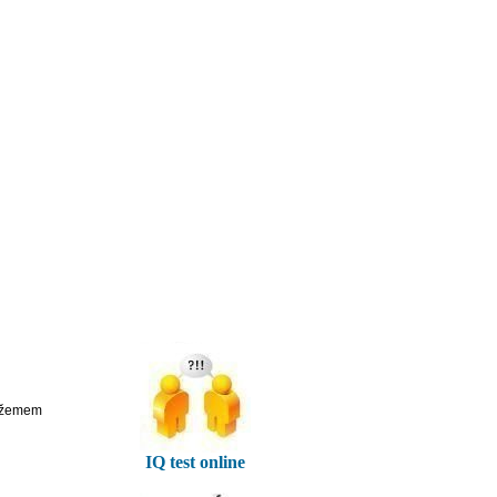
 džemem
IQ test online