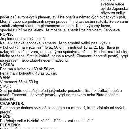
světové válce
byl do Japonska
přivezen velký
počet psů evropských plemen, zvláště ohařů a německých ovčáckých psů,
kteří si Japonce podmanili svými pracovními vlastnostmi natolik, že se sami
začali zabývat vlastním plemenným druhem. Kai je výborný lovec,
specializující se na jeleny. Je možné jej spatřit i za hranicemi Japonska.
POPIS:
Je plemeno loveckých psů.
Kai je klasické japonské plemeno. Je to středně velký pes, výšku
v kohoutku má v rozmezí 45 až 56 cm, hmotnost 16 až 21 kg. Hlava je
úzká, klínovitého tvaru, se stojatýma špičatýma ušima. Hrudník má hluboký,
břicho vtažené. Srst je krátká, hrubá a rovná. Zbarvení: červeně pestrý, tygří
na rezavém nebo žluto-hnědém nádechu.
VÝŠKA:
Pes má v kohoutku 50 až 56 cm.
Fena má v kohoutku 45 až 51 cm.
VÁHA:
V rozmezí 35 až 50 kg.
SRST:
Srst jej dobře ochraňuje před jakýmkoliv počasím. Srst je krátká, hrubá a
rovná. Zbarvení – červeně pestrý, tygří na rezavém nebo žluto-hnědém
nádechu.
CHARAKTER:
Plemeno se dodnes vyznačuje dobrotou a mírností, které získalo od svých
předků.
PÉČE:
Potřebuje velké fyzické zátěže. Péče o srst není složitá.
PLEMENO: