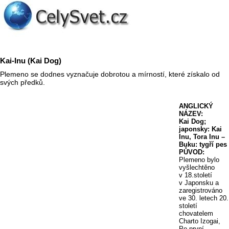
Kai-Inu (Kai Dog)
Plemeno se dodnes vyznačuje dobrotou a mírností, které získalo od
svých předků.
ANGLICKÝ
NÁZEV:
Kai Dog;
japonsky: Kai
Inu, Tora Inu –
Buku: tygří pes
PŮVOD:
Plemeno bylo
vyšlechtěno
v 18.století
v Japonsku a
zaregistrováno
ve 30. letech 20.
století
chovatelem
Charto Izogai,
Po první