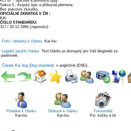
FCI III. - Špicové a primitivní typy.
Sekce 5 - Asijský špic a příbuzná plemena.
Bez pracovní zkoušky.
OFICIÁLNÍ ZKRATKA V ČR :
KAI
ČÍSLO STANDARDU:
317 / 20.12.1994 (Japonsko)
Foto / obrázky k článku
Kai-Inu
Legální použití článku
Text článku je dostupný pro Váš blog/web za
podmínek
Článek Kai dog (Dog standard)
v angličtině (ENG)...
Poradna k článku
Diskuze k článku
Fotosoutěž
Kai-Inu
Kai-Inu
Psi, kočky a td.