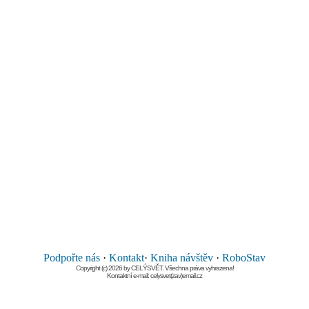
Podpořte nás
·
Kontakt
·
Kniha návštěv
·
RoboStav
Copyright (c) 2026 by CELÝSVĚT. Všechna práva vyhrazena!
Kontaktní e-mail: celysvet(zav)email.cz