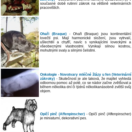
současné době rutinní zákrok na většině veterinárních
pracovištích.
Ohaři (Braque)
- Ohaři (Braque) jsou kontinentální
lovečtí psi. Mají harmonické složení, jsou vytrvalí,
ušlechtilí a chytří, navíc s vynikajícími loveckými a
všeobecnými vlastnostmi. Vynikají silnou kostrou,
mohutnými svaly a silnými čelistmi.
Onkologie - Novotvary mléčné žlázy u fen (Veterinární
zákroky)
- Skutečnost je ale taková, že majitel vyhledá
odbornou pomoc až poté, co se nádor začne zvětšovat a
během několika dní či týdnů několikanásobně zvětší svůj
objem.
Opičí pinč (Affenpinscher)
- Opičí pinč (Affenpinscher)
je miniaturní, dekorativní pes.