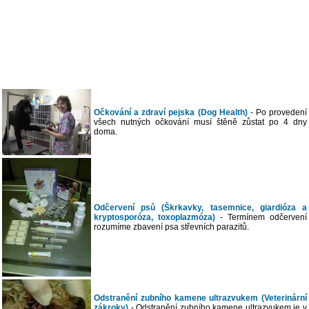
Očkování a zdraví pejska (Dog Health)
- Po provedení
všech nutných očkování musí štěně zůstat po 4 dny
doma.
Odčervení psů (Škrkavky, tasemnice, giardióza a
kryptosporóza, toxoplazmóza)
- Termínem odčervení
rozumíme zbavení psa střevních parazitů.
Odstranění zubního kamene ultrazvukem (Veterinární
zákroky)
- Odstranění zubního kamene ultrazvukem je v