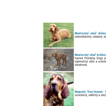
Maďarský ohař drátosr
sebevědomý, oddaný, leh
Maďarský ohař krátkos
haired Pointing Dog) j
výjimečná vůle a ochot
vlastností.
Majestic Tree Hound
- 
vznešený, vděčný a siln