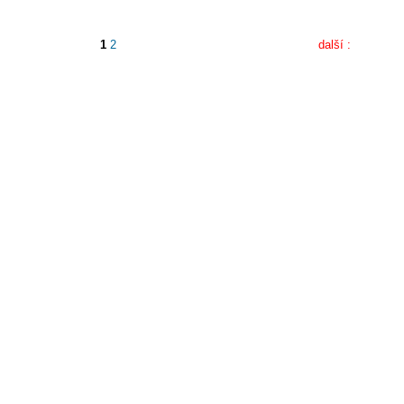
1
2
další :