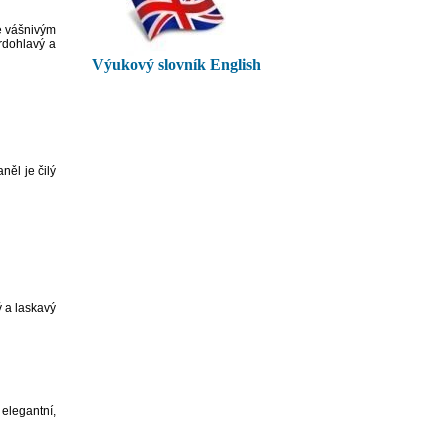
e vášnivým
rdohlavý a
Výukový slovník English
něl je čilý
 a laskavý
legantní,