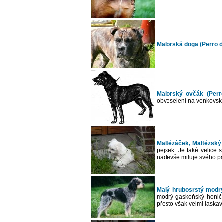
Malorská doga (Perro d
Malorský ovčák (Perr
obveselení na venkovsk
Maltézáček, Maltézský 
pejsek. Je také velice 
nadevše miluje svého pán
Malý hrubosrstý modrý
modrý gaskoňský honič 
přesto však velmi laska