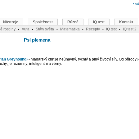
Svá
Nástroje
Společnost
Různé
IQ test
Kontakt
é rostliny
Auta
Státy světa
Matematika
Recepty
IQ test
IQ test 2
•
•
•
•
•
•
Psí plemena
rian Greyhound)
- Maďarský chrt je neúnavný, rychlý a plný životní síly. Od přírody
chý, je rozumný, inteligentní a věrný.