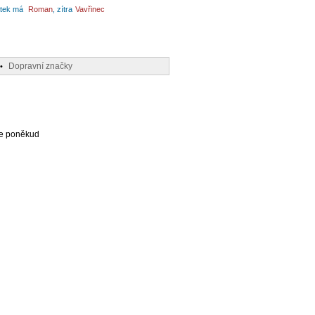
tek má
Roman
, zítra
Vavřinec
Dopravní značky
•
 je poněkud