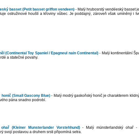
ský basset (Petit basset griffon vendeen)
- Malý hrubosrstý vendéeský basset j
uje ostružinové houští a křoviny vůbec. Je poddajný, zároveň však umíněný i tv
ěl (Continental Toy Spaniel / Epagneul nain Continental)
- Malý kontinentální Špa
hrdé a statečné povahy.
honič (Small Gascony Blue)
- Malý modrý gaskoňský honič je charakterem klidný
svého pána snadno podrobí.
ohař (Kleiner Munsterlander Vorstehhund)
- Malý münsterlandský ohař - e
ý svojí postavou a druhem srsti připomíná setra.