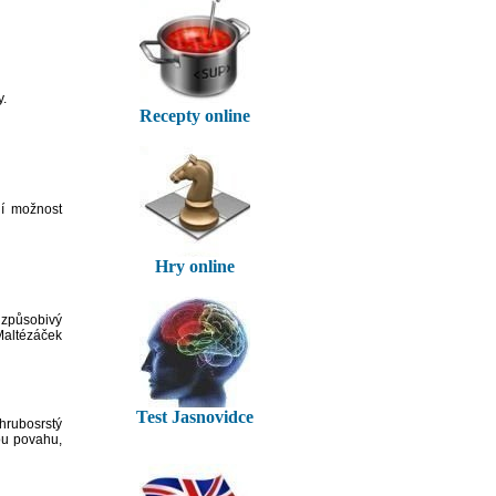
y.
Recepty online
ní možnost
Hry online
izpůsobivý
 Maltézáček
Test Jasnovidce
hrubosrstý
ou povahu,