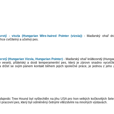
stý - viszla (Hungarian Wire-haired Pointer (vizsla))
- Maďarský ohař drát
ce cvičitelný a učelivý pes.
rstý (Hungarian Vizsla, Hungarian Pointer)
- Maďarský ohař krátkosrstý (Hungar
e veselý, přátelský a dosti temperamentní pes, který je zárovn snadno vycvičit
a držet se svým pánem kontakt během jejich společné práce, je jednou z jeho 
Majestic Tree Hound byl vyšlechtěn na jihu USA pro hon velkých kočkovitých šelem
ý pracovní pes, který byl odměněný četnými vítězstvími na mnohých výstavách.