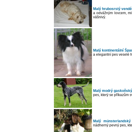
Malý hrubosrstý vendée
a odvážným lovcem, mil
vášnivý.
Malý kontinentální Špan
a elegantní pes veselé 
Malý modrý gaskoňský 
pes, který se příkazům 
Malý münsterlandský 
nádherný pevný pes, kter