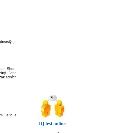
osrstý je
ian Short-
elný. Jeho
základních
. Je to je
IQ test online