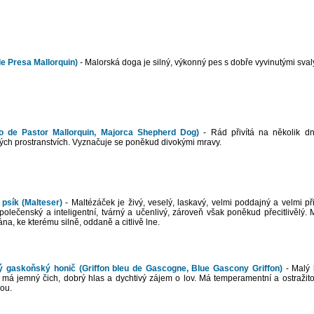
e Presa Mallorquin)
- Malorská doga je silný, výkonný pes s dobře vyvinutými sval
o de Pastor Mallorquin, Majorca Shepherd Dog)
- Rád přivítá na několik d
ých prostranstvích. Vyznačuje se poněkud divokými mravy.
psík (Malteser)
- Maltézáček je živý, veselý, laskavý, velmi poddajný a velmi př
společenský a inteligentní, tvárný a učenlivý, zároveň však poněkud přecitlivělý.
a, ke kterému silně, oddaně a citlivě lne.
 gaskoňský honič (Griffon bleu de Gascogne, Blue Gascony Griffon)
- Malý 
má jemný čich, dobrý hlas a dychtivý zájem o lov. Má temperamentní a ostražit
vou.