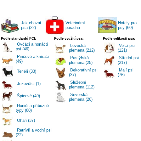
Jak chovat
Veterinární
Hotely pro
psa (22)
poradna
psy (60)
Podle standardů FCI:
Podle využití psa:
Podle velikosti psa:
Ovčáci a honáčtí
Lovecká
Velcí psi
psi (46)
plemena (212)
(121)
Pinčové a knírači
Pastýřská
Střední psi
(49)
plemena (25)
(217)
Dekorativní psi
Malí psi
Teriéři (33)
(37)
(76)
Služební
Jezevčíci (1)
plemena (112)
Severská
Špicové (49)
plemena (20)
Honiči a příbuzné
typy (80)
Ohaři (37)
Retrívři a vodní psi
(22)