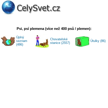
Psi, psí plemena (více než 400 psů / plemen):
Úplný
Chovatelské
seznam
Útulky (86)
stanice (2557)
(486)