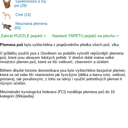
Společenské a toy
psi (29)
Chrti (13)
Neuznaná plemena
(63)
Zahrát PUZZLE pejsků >
Nastavit TAPETU pejsků na plochu >
Plemena psů
byla vyšlechtěna z prapůvodního předka všech psů, vlka.
V průběhu soužití psa s člověkem se podařilo vytvořit nejrůznější plemena
psů, které jsou obrazem lidských potřeb. V dnešní době máme velké
množství plemen psů, které se liší velikostí, zbarvením a účelem.
Během dlouhé historie domestikace psa bylo vyšlechtěno bezpočet plemen,
která se od sebe liší vlastnostmi jak fyzickými (délka a barva srsti, velikost,
postava), tak povahovými; z toho se odvíjí i využití jednotlivých plemen k
různým účelům.
Mezinárodní kynologická federace (FCI) rozděluje plemena psů do 10
kategorií (Wikipedia)