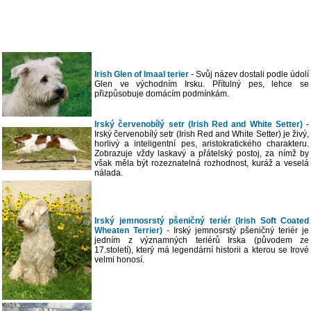
Irish Glen of Imaal terier
- Svůj název dostali podle údolí
Glen ve východním Irsku. Přítulný pes, lehce se
přizpůsobuje domácím podmínkám.
Irský červenobílý setr (Irish Red and White Setter)
-
Irský červenobílý setr (Irish Red and White Setter) je živý,
horlivý a inteligentní pes, aristokratického charakteru.
Zobrazuje vždy laskavý a přátelský postoj, za nímž by
však měla být rozeznatelná rozhodnost, kuráž a veselá
nálada.
Irský jemnosrstý pšeničný teriér (Irish Soft Coated
Wheaten Terrier)
- Irský jemnosrstý pšeničný teriér je
jedním z významných teriérů Irska (původem ze
17.století), který má legendární historii a kterou se Irové
velmi honosí.