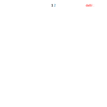
1
2
další :