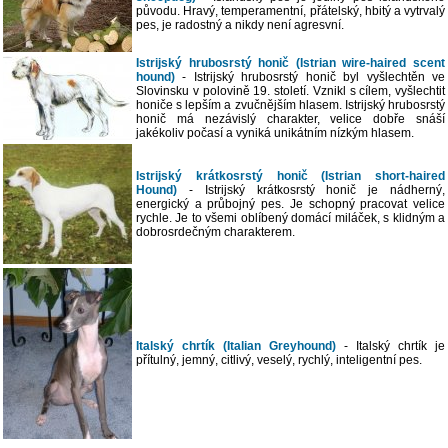
původu. Hravý, temperamentní, přátelský, hbitý a vytrvalý
pes, je radostný a nikdy není agresvní.
Istrijský hrubosrstý honič (Istrian wire-haired scent
hound)
- Istrijský hrubosrstý honič byl vyšlechtěn ve
Slovinsku v polovině 19. století. Vznikl s cílem, vyšlechtit
honiče s lepším a zvučnějším hlasem. Istrijský hrubosrstý
honič má nezávislý charakter, velice dobře snáší
jakékoliv počasí a vyniká unikátním nízkým hlasem.
Istrijský krátkosrstý honič (Istrian short-haired
Hound)
- Istrijský krátkosrstý honič je nádherný,
energický a průbojný pes. Je schopný pracovat velice
rychle. Je to všemi oblíbený domácí miláček, s klidným a
dobrosrdečným charakterem.
Italský chrtík (Italian Greyhound)
- Italský chrtík je
přítulný, jemný, citlivý, veselý, rychlý, inteligentní pes.