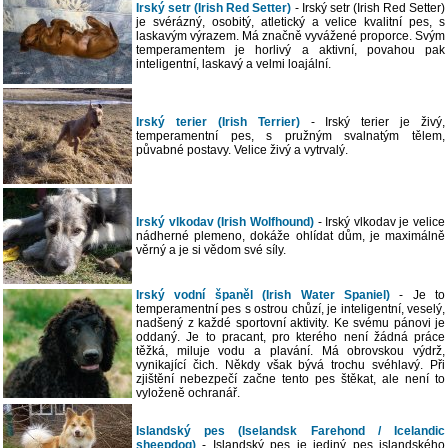
Irský setr (Irish Red Setter)
- Irský setr (Irish Red Setter)
je svérázný, osobitý, atletický a velice kvalitní pes, s
laskavým výrazem. Má značně vyvážené proporce. Svým
temperamentem je horlivý a aktivní, povahou pak
inteligentní, laskavý a velmi loajální.
Irský terier (Irish Terrier)
- Irský terier je živý,
temperamentní pes, s pružným svalnatým tělem,
půvabné postavy. Velice živý a vytrvalý.
Irský vlkodav (Irish Wolfhound)
- Irský vlkodav je velice
nádherné plemeno, dokáže ohlídat dům, je maximálně
věrný a je si vědom své síly.
Irský vodní španěl (Irish Water Spaniel)
- Je to
temperamentní pes s ostrou chůzí, je inteligentní, veselý,
nadšený z každé sportovní aktivity. Ke svému pánovi je
oddaný. Je to pracant, pro kterého není žádná práce
těžká, miluje vodu a plavání. Má obrovskou výdrž,
vynikající čich. Někdy však bývá trochu svéhlavý. Při
zjištění nebezpečí začne tento pes štěkat, ale není to
vyloženě ochranář.
Islandský pes (Iselandsk Farehond / Icelandic
sheepdog)
- Islandský pes je jediný pes islandského