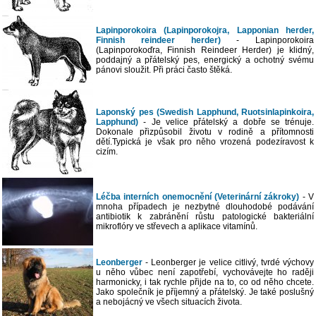
Lapinporokoira (Lapinporokojra, Lapponian herder,
Finnish reindeer herder)
- Lapinporokoira
(Lapinporokoďra, Finnish Reindeer Herder) je klidný,
poddajný a přátelský pes, energický a ochotný svému
pánovi sloužit. Při práci často štěká.
Laponský pes (Swedish Lapphund, Ruotsinlapinkoira,
Lapphund)
- Je velice přátelský a dobře se trénuje.
Dokonale přizpůsobil životu v rodině a přítomnosti
dětí.Typická je však pro něho vrozená podezíravost k
cizím.
Léčba interních onemocnění (Veterinární zákroky)
- V
mnoha případech je nezbytné dlouhodobé podávání
antibiotik k zabránění růstu patologické bakteriální
mikroflóry ve střevech a aplikace vitamínů.
Leonberger
- Leonberger je velice citlivý, tvrdé výchovy
u něho vůbec není zapotřebí, vychovávejte ho raději
harmonicky, i tak rychle přijde na to, co od něho chcete.
Jako společník je příjemný a přátelský. Je také poslušný
a nebojácný ve všech situacích života.