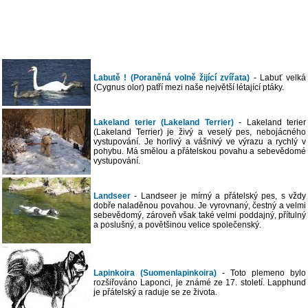
Labutě ! (Poraněná volně žijící zvířata)
- Labuť velká
(Cygnus olor) patří mezi naše největší létající ptáky.
Lakeland terier (Lakeland Terrier)
- Lakeland terier
(Lakeland Terrier) je živý a veselý pes, nebojácného
vystupování. Je horlivý a vášnivý ve výrazu a rychlý v
pohybu. Má smělou a přátelskou povahu a sebevědomé
vystupování.
Landseer
- Landseer je mírný a přátelský pes, s vždy
dobře naladěnou povahou. Je vyrovnaný, čestný a velmi
sebevědomý, zároveň však také velmi poddajný, přítulný
a poslušný, a povětšinou velice společenský.
Lapinkoira (Suomenlapinkoira)
- Toto plemeno bylo
rozšiřováno Laponci, je známé ze 17. století. Lapphund
je přátelský a raduje se ze života.