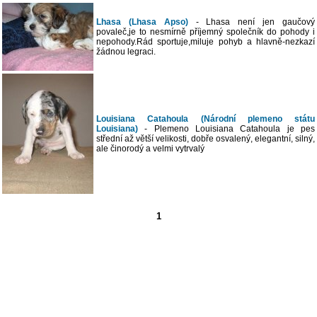
Lhasa (Lhasa Apso)
- Lhasa není jen gaučový
povaleč,je to nesmírně příjemný společník do pohody i
nepohody.Rád sportuje,miluje pohyb a hlavně-nezkazí
žádnou legraci.
Louisiana Catahoula (Národní plemeno státu
Louisiana)
- Plemeno Louisiana Catahoula je pes
střední až větší velikosti, dobře osvalený, elegantní, silný,
ale činorodý a velmi vytrvalý
1